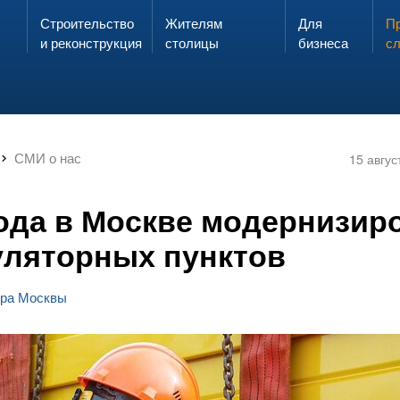
Строительство
Жителям
Для
Запах газа?
Пр
ЗВОНИ
и реконструкция
столицы
бизнеса
с
СМИ о нас
15 авгус
года в Москве модернизир
гуляторных пунктов
ра Москвы