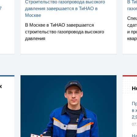
Строительство газопровода высокого
В Ти
7
давления завершается в ТиНАО в
газо
Москве
Спе
В Москве в ТиНАО завершается
сдат
строительство газопровода высокого
и пр
давления
ква
к
Н
Пр
в 
2,
07
На