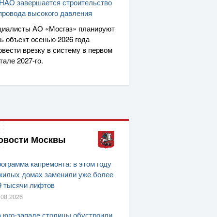
НАО завершается строительство
провода высокого давления
циалисты
АО «Мосгаз»
планируют
ь объект осенью 2026 года
овести врезку в систему в первом
ртале
2027-го
.
овости Москвы
ограмма капремонта: в этом году
жилых домах заменили уже более
9 тысячи лифтов
.08.2026
 юго-западе столицы обустроили