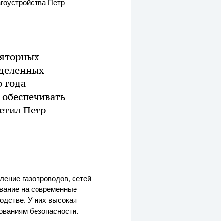
гоустройства Петр
ляторных
еделенных
о года
 обеспечивать
метил Петр
ение газопроводов, сетей
ование на современные
одстве. У них высокая
ованиям безопасности.