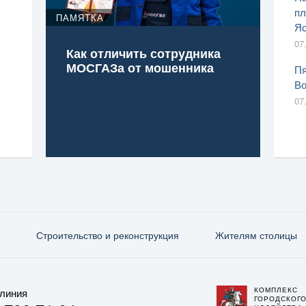
пл
ПАМЯТКА
Яс
07
Как отличить сотрудника
МОСГАЗа от мошенника
Пя
Во
07
е
Строительство и реконструкция
Жителям столицы
КОМПЛЕКС
 линия
ГОРОДСКОГ