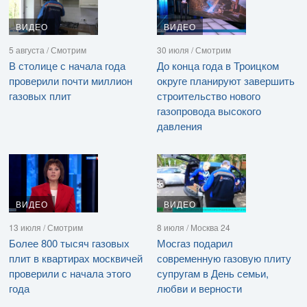
ВИДЕО
ВИДЕО
5 августа / Смотрим
30 июля / Смотрим
В столице с начала года
До конца года в Троицком
проверили почти миллион
округе планируют завершить
газовых плит
строительство нового
газопровода высокого
давления
ВИДЕО
ВИДЕО
13 июля / Смотрим
8 июля / Москва 24
Более 800 тысяч газовых
Мосгаз подарил
плит в квартирах москвичей
современную газовую плиту
проверили с начала этого
супругам в День семьи,
года
любви и верности