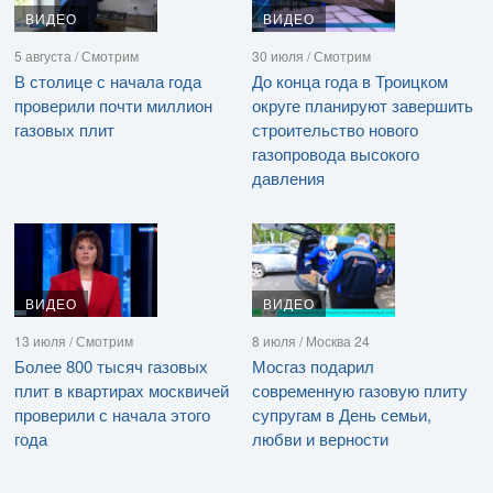
ВИДЕО
ВИДЕО
5 августа / Смотрим
30 июля / Смотрим
В столице с начала года
До конца года в Троицком
проверили почти миллион
округе планируют завершить
газовых плит
строительство нового
газопровода высокого
давления
ВИДЕО
ВИДЕО
13 июля / Смотрим
8 июля / Москва 24
Более 800 тысяч газовых
Мосгаз подарил
плит в квартирах москвичей
современную газовую плиту
проверили с начала этого
супругам в День семьи,
года
любви и верности