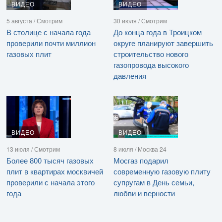
ВИДЕО
ВИДЕО
5 августа / Смотрим
30 июля / Смотрим
В столице с начала года
До конца года в Троицком
проверили почти миллион
округе планируют завершить
газовых плит
строительство нового
газопровода высокого
давления
ВИДЕО
ВИДЕО
13 июля / Смотрим
8 июля / Москва 24
Более 800 тысяч газовых
Мосгаз подарил
плит в квартирах москвичей
современную газовую плиту
проверили с начала этого
супругам в День семьи,
года
любви и верности