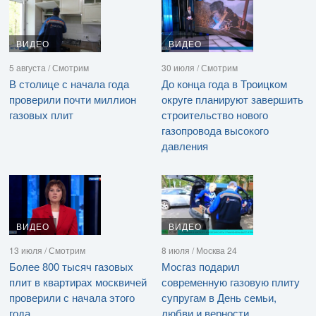
ВИДЕО
ВИДЕО
5 августа / Смотрим
30 июля / Смотрим
В столице с начала года
До конца года в Троицком
проверили почти миллион
округе планируют завершить
газовых плит
строительство нового
газопровода высокого
давления
ВИДЕО
ВИДЕО
13 июля / Смотрим
8 июля / Москва 24
Более 800 тысяч газовых
Мосгаз подарил
плит в квартирах москвичей
современную газовую плиту
проверили с начала этого
супругам в День семьи,
года
любви и верности