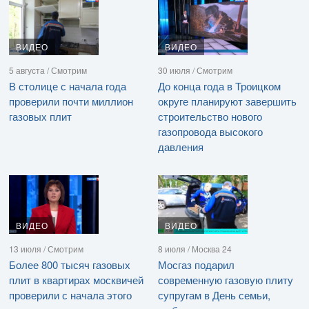
ВИДЕО
ВИДЕО
5 августа / Смотрим
30 июля / Смотрим
В столице с начала года
До конца года в Троицком
проверили почти миллион
округе планируют завершить
газовых плит
строительство нового
газопровода высокого
давления
ВИДЕО
ВИДЕО
13 июля / Смотрим
8 июля / Москва 24
Более 800 тысяч газовых
Мосгаз подарил
плит в квартирах москвичей
современную газовую плиту
проверили с начала этого
супругам в День семьи,