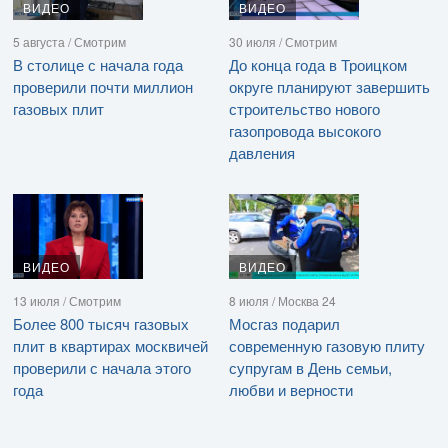
ВИДЕО
ВИДЕО
5 августа / Смотрим
30 июля / Смотрим
В столице с начала года
До конца года в Троицком
проверили почти миллион
округе планируют завершить
газовых плит
строительство нового
газопровода высокого
давления
ВИДЕО
ВИДЕО
13 июля / Смотрим
8 июля / Москва 24
Более 800 тысяч газовых
Мосгаз подарил
плит в квартирах москвичей
современную газовую плиту
проверили с начала этого
супругам в День семьи,
года
любви и верности