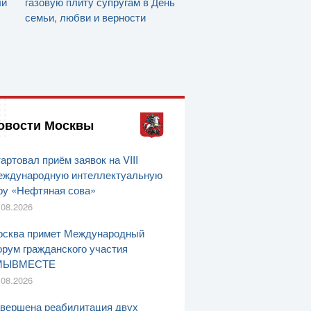
ли
газовую плиту супругам в День
семьи, любви и верности
овости Москвы
артовал приём заявок на VIII
ждународную интеллектуальную
ру «Нефтяная сова»
.08.2026
сква примет Международный
рум гражданского участия
МЫВМЕСТЕ
.08.2026
вершена реабилитация двух