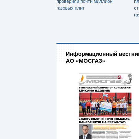
проверили почти миллион
п
газовых плит
ст
га
Информационный вестни
АО «МОСГАЗ»