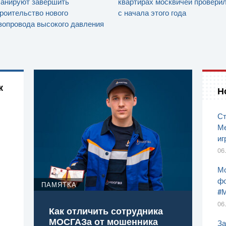
ланируют завершить
квартирах москвичей провери
роительство нового
с начала этого года
зопровода высокого давления
к
Н
Ст
Ме
иг
06
Мо
фо
ПАМЯТКА
#
06
Как отличить сотрудника
МОСГАЗа от мошенника
За