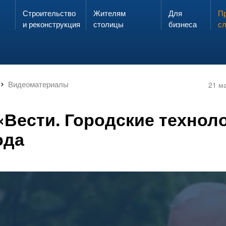
Строительство
Жителям
Для
Запах газа?
Пр
ЗВОНИ
и реконструкция
столицы
бизнеса
с
Видеоматериалы
21 м
«Вести. Городские техноло
ода