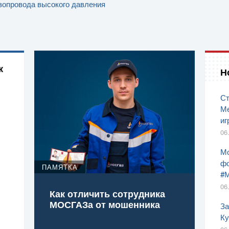
зопровода высокого давления
к
Н
Ст
Ме
иг
06
Мо
фо
ПАМЯТКА
#
06
Как отличить сотрудника
МОСГАЗа от мошенника
За
Ку