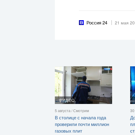
Россия 24
21 мая 2
ВИДЕО
5 августа / Смотрим
30
В столице с начала года
До
проверили почти миллион
п
газовых плит
ст