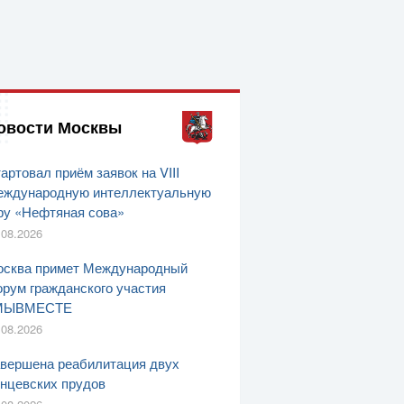
овости Москвы
артовал приём заявок на VIII
ждународную интеллектуальную
ру «Нефтяная сова»
.08.2026
сква примет Международный
рум гражданского участия
МЫВМЕСТЕ
.08.2026
вершена реабилитация двух
нцевских прудов