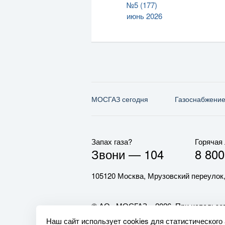
№5 (177)
июнь 2026
МОСГАЗ сегодня
Газо­снабжени
Запах газа?
Горячая
Звони —
104
8 800
105120 Москва, Мрузовский переулок,
© АО «МОСГАЗ», 2026. При использов
обязательна.
Наш сайт использует cookies для статистического