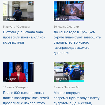
ВИДЕО
ВИДЕО
5 августа / Смотрим
30 июля / Смотрим
В столице с начала года
До конца года в Троицком
проверили почти миллион
округе планируют завершить
газовых плит
строительство нового
газопровода высокого
давления
ВИДЕО
ВИДЕО
13 июля / Смотрим
8 июля / Москва 24
Более 800 тысяч газовых
Мосгаз подарил
плит в квартирах москвичей
современную газовую плиту
проверили с начала этого
супругам в День семьи,