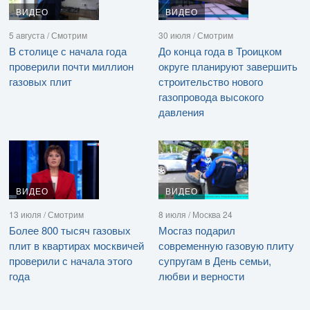
ВИДЕО
ВИДЕО
5 августа / Смотрим
30 июля / Смотрим
В столице с начала года
До конца года в Троицком
проверили почти миллион
округе планируют завершить
газовых плит
строительство нового
газопровода высокого
давления
ВИДЕО
ВИДЕО
13 июля / Смотрим
8 июля / Москва 24
Более 800 тысяч газовых
Мосгаз подарил
плит в квартирах москвичей
современную газовую плиту
проверили с начала этого
супругам в День семьи,
года
любви и верности