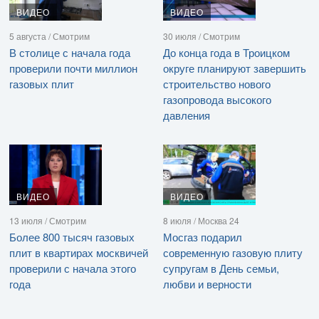
ВИДЕО
ВИДЕО
5 августа / Смотрим
30 июля / Смотрим
В столице с начала года
До конца года в Троицком
проверили почти миллион
округе планируют завершить
газовых плит
строительство нового
газопровода высокого
давления
ВИДЕО
ВИДЕО
13 июля / Смотрим
8 июля / Москва 24
Более 800 тысяч газовых
Мосгаз подарил
плит в квартирах москвичей
современную газовую плиту
проверили с начала этого
супругам в День семьи,
года
любви и верности