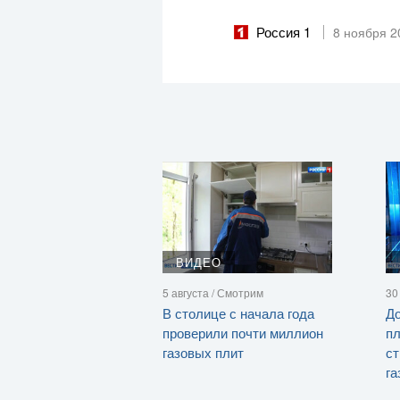
Россия 1
8 ноября 2
ВИДЕО
5 августа / Смотрим
30
В столице с начала года
До
проверили почти миллион
п
газовых плит
ст
га