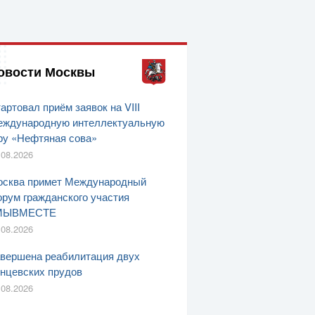
овости Москвы
артовал приём заявок на VIII
ждународную интеллектуальную
ру «Нефтяная сова»
.08.2026
сква примет Международный
рум гражданского участия
МЫВМЕСТЕ
.08.2026
вершена реабилитация двух
нцевских прудов
.08.2026