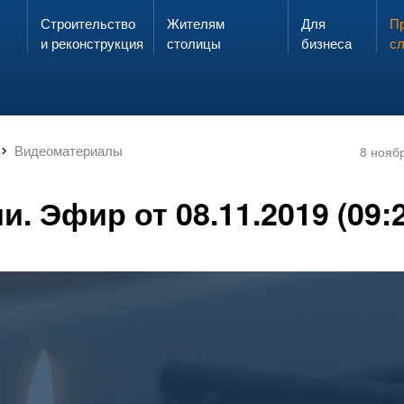
Строительство
Жителям
Для
Запах газа?
Пр
ЗВОНИ
и реконструкция
столицы
бизнеса
с
Видеоматериалы
8 нояб
и. Эфир от 08.11.2019 (09: