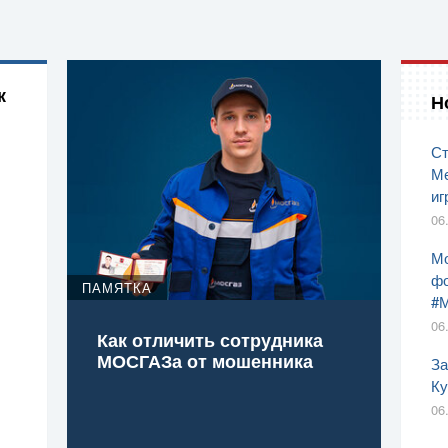
к
Н
Ст
Ме
иг
06
Мо
фо
ПАМЯТКА
#
06
Как отличить сотрудника
МОСГАЗа от мошенника
За
Ку
06