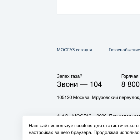
МОСГАЗ сегодня
Газо­снабжени
Запах газа?
Горячая
Звони —
104
8 800
105120 Москва, Мрузовский переулок,
© АО «МОСГАЗ», 2026. При использов
обязательна.
Наш сайт использует cookies для статистического
настройках вашего браузера. Продолжая использов