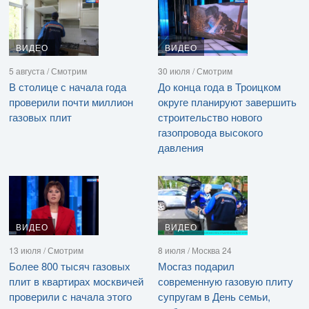
ВИДЕО
ВИДЕО
5 августа / Смотрим
30 июля / Смотрим
В столице с начала года
До конца года в Троицком
проверили почти миллион
округе планируют завершить
газовых плит
строительство нового
газопровода высокого
давления
ВИДЕО
ВИДЕО
13 июля / Смотрим
8 июля / Москва 24
Более 800 тысяч газовых
Мосгаз подарил
плит в квартирах москвичей
современную газовую плиту
проверили с начала этого
супругам в День семьи,