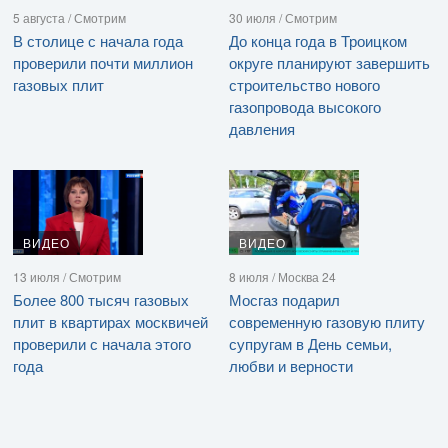
5 августа / Смотрим
30 июля / Смотрим
В столице с начала года
До конца года в Троицком
проверили почти миллион
округе планируют завершить
газовых плит
строительство нового
газопровода высокого
давления
ВИДЕО
ВИДЕО
13 июля / Смотрим
8 июля / Москва 24
Более 800 тысяч газовых
Мосгаз подарил
плит в квартирах москвичей
современную газовую плиту
проверили с начала этого
супругам в День семьи,
года
любви и верности