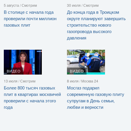
5 августа / Смотрим
30 июля / Смотрим
В столице с начала года
До конца года в Троицком
проверили почти миллион
округе планируют завершить
газовых плит
строительство нового
газопровода высокого
давления
ВИДЕО
ВИДЕО
13 июля / Смотрим
8 июля / Москва 24
Более 800 тысяч газовых
Мосгаз подарил
плит в квартирах москвичей
современную газовую плиту
проверили с начала этого
супругам в День семьи,
года
любви и верности