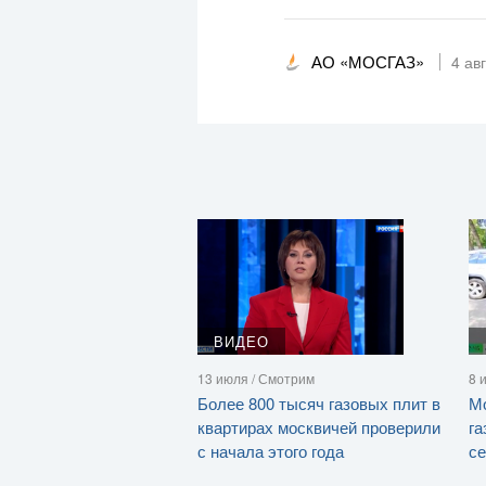
АО «МОСГАЗ»
4 ав
ВИДЕО
13 июля / Смотрим
8 
Более 800 тысяч газовых плит в
Мо
квартирах москвичей проверили
га
с начала этого года
се