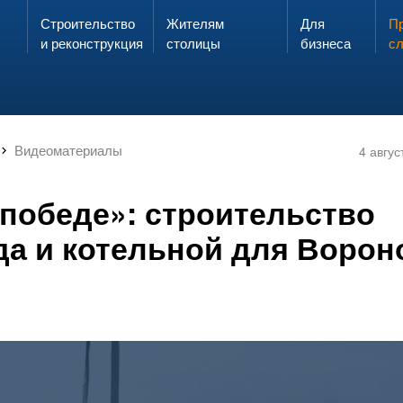
Строительство
Жителям
Для
Запах газа?
Пр
ЗВОНИ
и реконструкция
столицы
бизнеса
с
Видеоматериалы
4 авгус
 победе»: строительство
да и котельной для Ворон