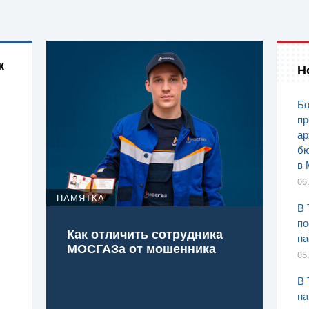
к
Н
Бо
пр
ар
бю
в 
06
ПАМЯТКА
В 
по
Как отличить сотрудника
на
МОСГАЗа от мошенника
05
В 
на