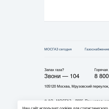
МОСГАЗ сегодня
Газо­снабжени
Запах газа?
Горячая
Звони —
104
8 800
105120 Москва, Мрузовский переулок,
© АО «МОСГАЗ», 2026. При использов
обязательна.
Наш сайт использует cookies для статистического