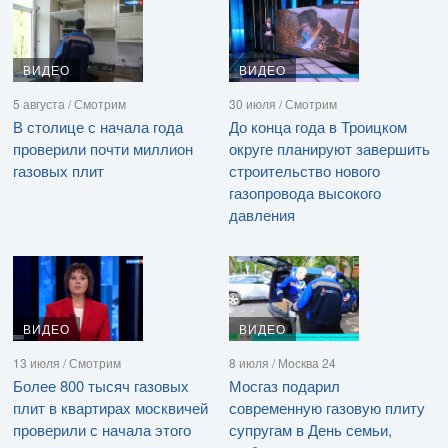
ВИДЕО
ВИДЕО
5 августа / Смотрим
30 июля / Смотрим
В столице с начала года
До конца года в Троицком
проверили почти миллион
округе планируют завершить
газовых плит
строительство нового
газопровода высокого
давления
ВИДЕО
ВИДЕО
13 июля / Смотрим
8 июля / Москва 24
Более 800 тысяч газовых
Мосгаз подарил
плит в квартирах москвичей
современную газовую плиту
проверили с начала этого
супругам в День семьи,