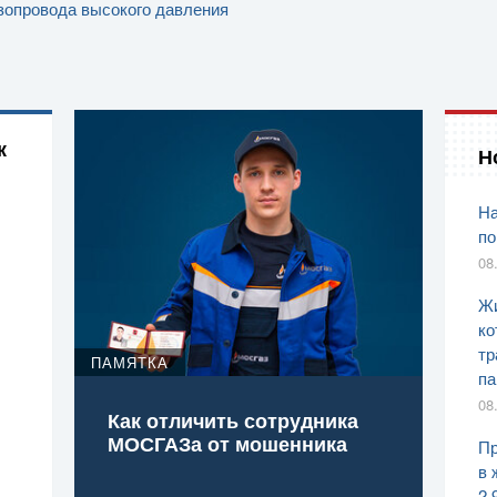
зопровода высокого давления
к
Н
На
по
08
Жи
ко
тр
ПАМЯТКА
па
08
Как отличить сотрудника
МОСГАЗа от мошенника
Пр
в 
2,