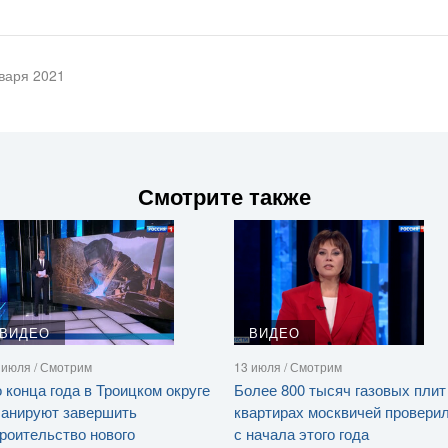
варя 2021
Смотрите также
ВИДЕО
ВИДЕО
 июля / Смотрим
13 июля / Смотрим
 конца года в Троицком округе
Более 800 тысяч газовых плит
ланируют завершить
квартирах москвичей провери
роительство нового
с начала этого года