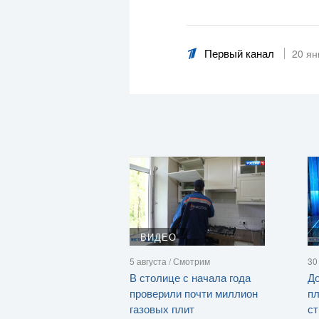
Первый канал
20 ян
ВИДЕО
5 августа / Смотрим
30
В столице с начала года
До
проверили почти миллион
п
газовых плит
ст