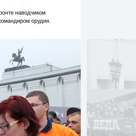
фронте наводчиком
 командиром орудия.