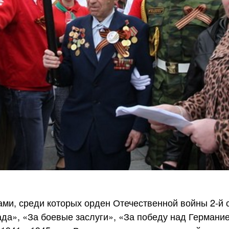
ами, среди которых орден Отечественной войны
2-й
с
да», «За боевые заслуги», «За победу над Германи