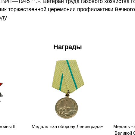
е
1941—1945 гг.
». Ветеран труда газового хозяйства 
ник торжественной церемонии профилактики Вечного
аду.
Награды
ойны II
Медаль «За оборону Ленинграда»
Медаль «З
Великой 