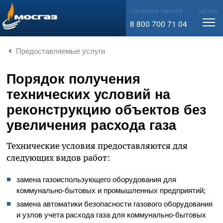
Информационный вестник
info@mos-gaz.ru
ГОРЯЧАЯ ЛИНИЯ
МЕНЮ
8 800 700 71 04
Новости Москвы
Материалы для СМИ
Предоставляемые услуги
Порядок получения
технических условий на
реконструкцию объектов без
увеличения расхода газа
Технические условия предоставляются для
следующих видов работ:
замена газоиспользующего оборудования для
коммунально-бытовых
и промышленных предприятий;
замена автоматики безопасности газового оборудования
и узлов учета расхода газа для
коммунально-бытовых