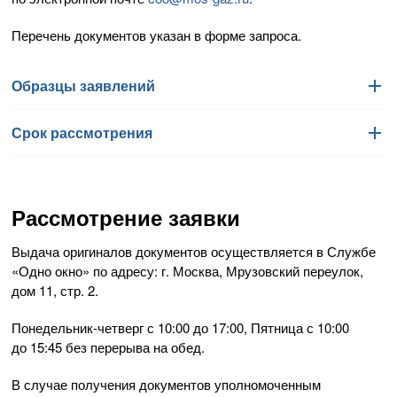
Перечень документов указан в форме запроса.
Образцы заявлений
Срок рассмотрения
Запрос о предоставлении технических условий на
DOC
замену (реконструкцию) газоиспользующего
оборудования и/или изменение сети газопотребления
Срок рассмотрения заявки: 10 рабочих дней с даты
в индивидуальных и сблокированных жилых домах
поступления запроса.
Рассмотрение заявки
без изменения точки подключения и увеличения
максимального часового расхода газа
18,24Kb
Общество определяет и предоставляет технические
Выдача оригиналов документов осуществляется в Службе
условия на вышеуказанные виды работ или предоставляет
Запрос о предоставлении технических условий на
DOC
«Одно окно» по адресу: г. Москва, Мрузовский переулок,
мотивированный отказ в выдаче указанных условий.
замену (реконструкцию) газоиспользующего
дом 11, стр. 2.
оборудования для коммунально-бытовых и
промышленных предприятий без увеличения
Понедельник-четверг
с 10:00 до 17:00, Пятница с 10:00
максимального часового расхода газа
16,49Kb
до 15:45 без перерыва на обед.
Запрос продления срока действия ранее выданных
DOC
В случае получения документов уполномоченным
технических условий на замену (реконструкцию)