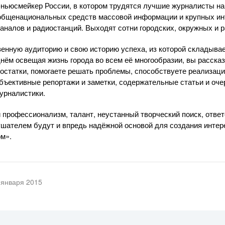
ньюсмейкер России, в котором трудятся лучшие журналисты на
общенациональных средств массовой информации и крупных ин
аналов и радиостанций. Выходят сотни городских, окружных и р
енную аудиторию и свою историю успеха, из которой складыва
днём освещая жизнь города во всем её многообразии, вы расска
остатки, помогаете решать проблемы, способствуете реализац
бъективные репортажи и заметки, содержательные статьи и оч
урналистики.
 профессионализм, талант, неустанный творческий поиск, отве
ушателем будут и впредь надёжной основой для создания инте
м».
 января 2015