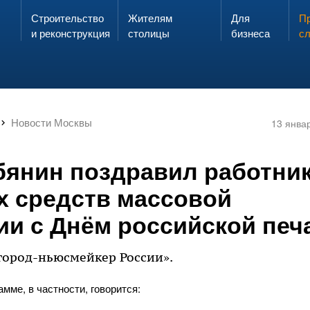
Строительство
Жителям
Для
Запах газа?
Пр
ЗВОНИ
и реконструкция
столицы
бизнеса
с
Новости Москвы
13 янва
бянин поздравил работни
х средств массовой
и с Днём российской печ
город-ньюсмейкер России».
мме, в частности, говорится: