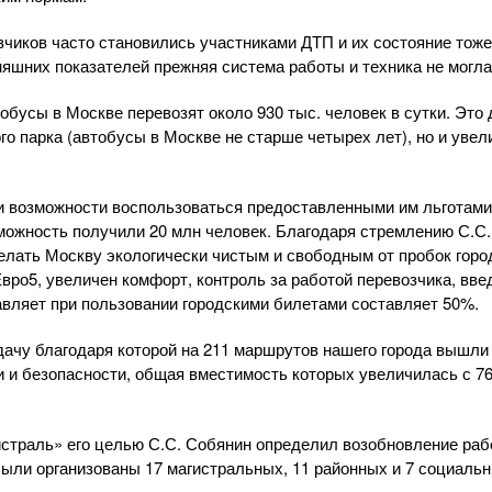
чиков часто становились участниками ДТП и их состояние тож
няшних показателей прежняя система работы и техника не могла
бусы в Москве перевозят около 930 тыс. человек в сутки. Это 
о парка (автобусы в Москве не старше четырех лет), но и уве
и возможности воспользоваться предоставленными им льготами
зможность получили 20 млн человек. Благодаря стремлению С.С.
лать Москву экологически чистым и свободным от пробок горо
Евро5, увеличен комфорт, контроль за работой перевозчика, в
авляет при пользовании городскими билетами составляет 50%.
дачу благодаря которой на 211 маршрутов нашего города вышли
и безопасности, общая вместимость которых увеличилась с 76 
страль» его целью С.С. Собянин определил возобновление ра
Были организованы 17 магистральных, 11 районных и 7 социал