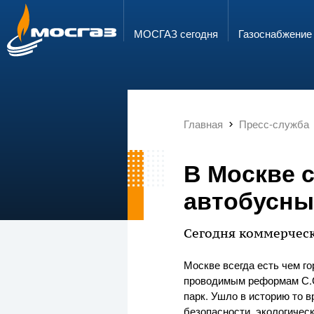
ГОРЯЧАЯ ЛИНИЯ
ЭЛЕКТРОННАЯ ПОЧТА
8 800 700 71 04
info@mos-gaz.ru
МОСГАЗ сегодня
Газо­снабжение
Главная
Пресс-служба
В Москве 
автобусны
Сегодня коммерчески
Москве всегда есть чем го
проводимым реформам С.С
парк. Ушло в историю то 
безопасности, экологичес