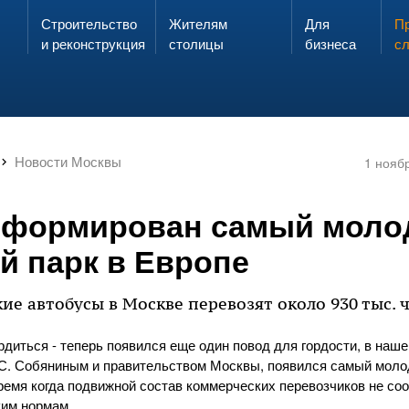
Строительство
Жителям
Для
Запах газа?
Пр
ЗВОНИ
и реконструкция
столицы
бизнеса
с
Новости Москвы
1 нояб
сформирован самый моло
й парк в Европе
е автобусы в Москве перевозят около 930 тыс. ч
рдиться - теперь появился еще один повод для гордости, в наше
. Собяниным и правительством Москвы, появился самый моло
время когда подвижной состав коммерческих перевозчиков не со
ким нормам.