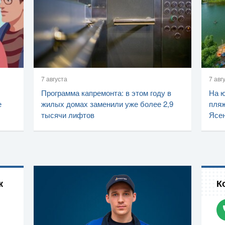
7 августа
7 авг
Программа капремонта: в этом году в
На ю
е
жилых домах заменили уже более 2,9
пляж
тысячи лифтов
Ясен
к
К