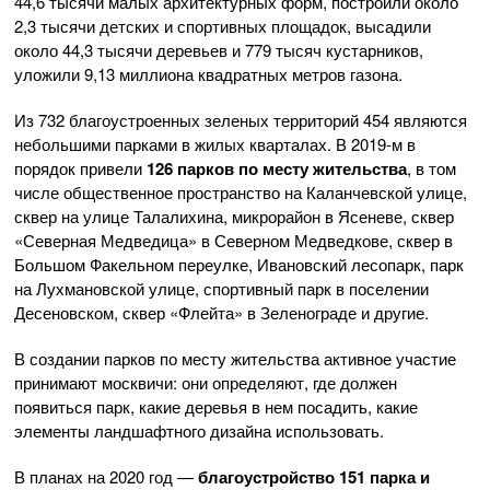
44,6 тысячи малых архитектурных форм, построили около
2,3 тысячи детских и спортивных площадок, высадили
около 44,3 тысячи деревьев и 779 тысяч кустарников,
уложили 9,13 миллиона квадратных метров газона.
Из 732 благоустроенных зеленых территорий 454 являются
небольшими парками в жилых кварталах. В 2019-м в
порядок привели
126 парков по месту жительства
, в том
числе общественное пространство на Каланчевской улице,
сквер на улице Талалихина, микрорайон в Ясеневе, сквер
«Северная Медведица» в Северном Медведкове, сквер в
Большом Факельном переулке, Ивановский лесопарк, парк
на Лухмановской улице, спортивный парк в поселении
Десеновском, сквер «Флейта» в Зеленограде и другие.
В создании парков по месту жительства активное участие
принимают москвичи: они определяют, где должен
появиться парк, какие деревья в нем посадить, какие
элементы ландшафтного дизайна использовать.
В планах на 2020 год —
благоустройство 151 парка и