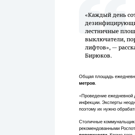
«Каждый день со
дезинфицирующим
лестничные площ
выключатели, по
лифтов», — расс
Бирюков.
Общая площадь ежедневно
метров
.
«Проведение ежедневной 
инфекции. Эксперты неодн
поэтому их нужно обраба
Столичные коммунальщики
рекомендованными Роспот
поверхности
. Кроме того