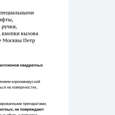
 специальными
ифты,
 ручки,
, кнопки вызова
ве Москвы Петр
миллионов квадратных
ением коронавирусной
ься на поверхностях,
цированными препаратами,
вотных, не повреждают
ые обувь и перчатки,