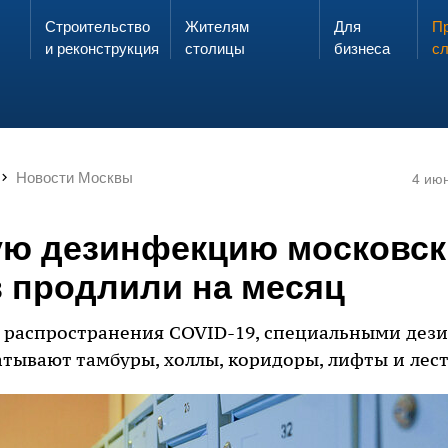
Строительство
Жителям
Для
Запах газа?
Пр
ЗВОНИ
и реконструкция
столицы
бизнеса
с
Новости Москвы
4 ию
ю дезинфекцию московск
 продлили на месяц
ь распространения COVID-19, специальными д
тывают тамбуры, холлы, коридоры, лифты и ле