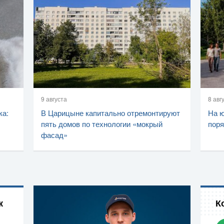
9 августа
8 авг
ка:
В Царицыне капитально отремонтируют
На ю
пять домов по технологии «мокрый
поря
фасад»
к
К