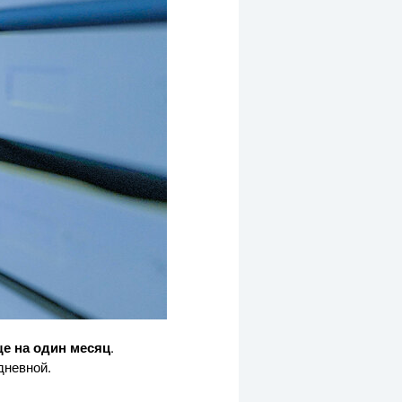
е на один месяц
.
дневной.