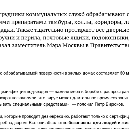
трудники коммунальных служб обрабатывают
и препаратами тамбуры, холлы, коридоры, л
адки. Также тщательно протирают все дверные
ручни и перила, почтовые ящики, подоконники
казал заместитель Мэра Москвы в Правительст
 обрабатываемой поверхности в жилых домах составляет
30 
дезинфекции подъездов — важная мера в борьбе с распростран
ократно заявляли, что вирус может длительное время сохранят
тывать специальными средствами», — пояснил Петр Бирюков.
, которые проводят дезинфекцию, работают только с сертифи
ребнадзором. Все они абсолютно
безопасны для людей и жи
, сотрудники используют одноразовую защитную одежду, резинов