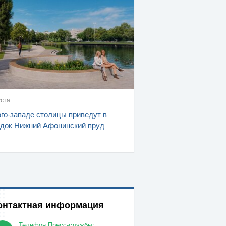
уста
го-западе столицы приведут в
док Нижний Афонинский пруд
онтактная информация
Телефон Пресс-службы: