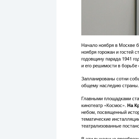
Начало ноября в Москве б
ноября горожан и гостей с
годовщину парада 1941 го
и его решимости в борьбе
Запланированы сотни собы
общему наследию страны.
Главными площадками ста
кинотеатр «Космос».
На К
небом, посвященный истор
тематические инсталляции
театрализованные постано
В эти выходные преобрази