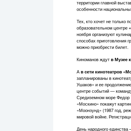
территории главной выста
особенности национальных
Тех, кто хочет не только 
образовательном центре
ноября организуют кулинар
способах приготовления г
можно приобрести билет.
Киноманов ждут
в Музее 
А
в сети кинотеатров «М
запланированы в кинотеат
Ушаков» и ее продолжени
центре событий — команд
Средиземном море Федор 
«Москино» покажут картины
«Моонзунд» (1987 год, ре
мировой войне. Регистрац
День народного единства 