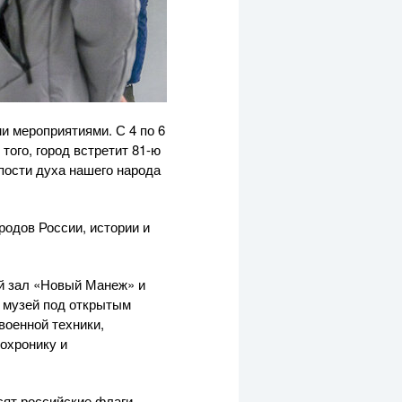
и мероприятиями. С 4 по 6
того, город встретит 81-ю
пости духа нашего народа
родов России, истории и
й зал «Новый Манеж» и
й музей под открытым
военной техники,
нохронику и
ят российские флаги.