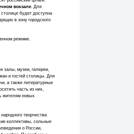
ечном вокзале
. Для
в столице будет доступна
дящих в зону городского
ленном режиме.
е залы, музеи, галереи,
жан и гостей столицы. Для
ечи, а также литературные
сетить часть из них,
щь жителям новых
 народного творчества
кие коллективы, сольные
изведения о России,