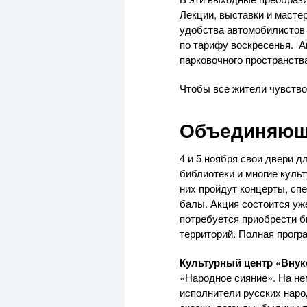
Лекции, выставки и мастер
удобства автомобилистов 4
по тарифу воскресенья. А
парковочного пространств
Чтобы все жители чувство
Объединяюща
4 и 5 ноября свои двери д
библиотеки и многие куль
них пройдут концерты, спе
балы. Акция состоится уже
потребуется приобрести б
территорий. Полная прогр
Культурный центр «Внук
«Народное сияние». На не
исполнители русских наро