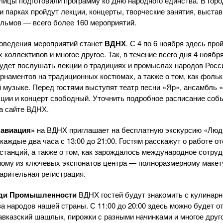
ицы подготовили программу ко Дню народного единства. В горо
и парках пройдут лекции, концерты, творческие занятия, выстав
льмов — всего более 160 мероприятий.
роведения мероприятий станет
ВДНХ
. С 4 по 6 ноября здесь про
коллективов и многое другое. Так, в течение всего дня 4 ноябр
дет послушать лекции о традициях и промыслах народов Росси
орнаментов на традиционных костюмах, а также о том, как фол
 музыке. Перед гостями выступят театр песни «Яр», ансамбль 
кции и концерт свободный. Уточнить подробное расписание соб
а сайте ВДНХ.
 авиация»
на ВДНХ приглашает на бесплатную экскурсию «Люди
каждые два часа с 13:00 до 21:00. Гостям расскажут о работе о
танций, а также о том, как зарождалось международное сотруд
ному из ключевых экспонатов центра — полноразмерному макет
арительная регистрация.
ди Промышленности
ВДНХ гостей будут знакомить с кулинарн
 народов нашей страны. С 11:00 до 20:00 здесь можно будет от
авказский шашлык, пирожки с разными начинками и многое друго