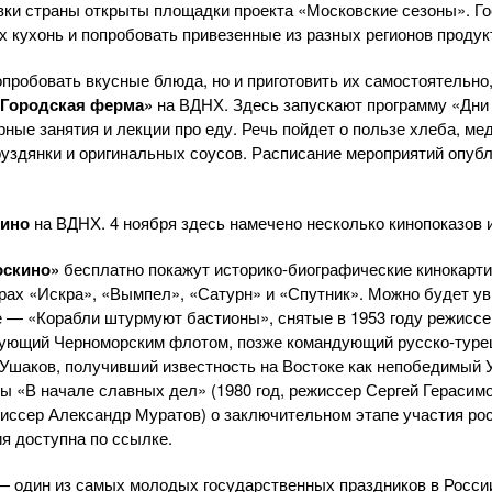
вки страны открыты площадки проекта «Московские сезоны». Г
 кухонь и попробовать привезенные из разных регионов продук
попробовать вкусные блюда, но и приготовить их самостоятельно
«Городская ферма»
на ВДНХ. Здесь запускают программу «Дни 
ные занятия и лекции про еду. Речь пойдет о пользе хлеба, мед
руздянки и оригинальных соусов. Расписание мероприятий опубл
кино
на ВДНХ. 4 ноября здесь намечено несколько кинопоказов
оскино»
бесплатно покажут историко-биографические кинокарти
рах «Искра», «Вымпел», «Сатурн» и «Спутник». Можно будет у
е — «Корабли штурмуют бастионы», снятые в 1953 году режисс
ующий Черноморским флотом, позже командующий русско-турец
Ушаков, получивший известность на Востоке как непобедимый 
 «В начале славных дел» (1980 год, режиссер Сергей Герасимов
жиссер Александр Муратов) о заключительном этапе участия ро
ия доступна по ссылке.
— один из самых молодых государственных праздников в России