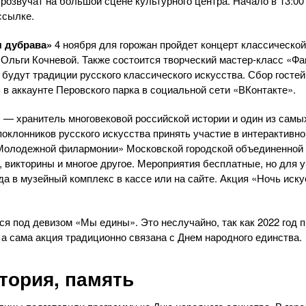
розвучат на большой сцене культурного центра. Начало в 13:00
ссылке.
я дубрава»
4 ноября для горожан пройдет концерт классическо
 Ольги Кочневой. Также состоится творческий мастер-класс «Ф
удут традиции русского классического искусства. Сбор гостей 
 в аккаунте Перовского парка в социальной сети «ВКонтакте».
»
— хранитель многовековой российской истории и один из сам
оклонников русского искусства принять участие в интерактивно
«Молодежной филармонии» Московской городской объединенной 
, викторины и многое другое. Мероприятия бесплатные, но для 
а в музейный комплекс в кассе или на сайте. Акция «Ночь иску
ся под девизом «Мы едины». Это неслучайно, так как 2022 год п
 а сама акция традиционно связана с Днем народного единства.
тория, память