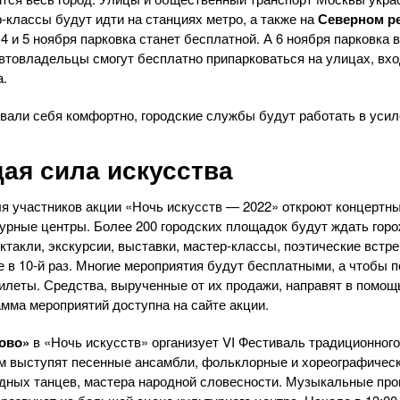
-классы будут идти на станциях метро, а также на
Северном р
 и 5 ноября парковка станет бесплатной. А 6 ноября парковка 
втовладельцы смогут бесплатно припарковаться на улицах, вхо
а.
вали себя комфортно, городские службы будут работать в уси
я сила искусства
ля участников акции «Ночь искусств — 2022» откроют концертны
турные центры. Более 200 городских площадок будут ждать горо
ктакли, экскурсии, выставки, мастер-классы, поэтические встр
 в 10-й раз. Многие мероприятия будут бесплатными, а чтобы по
илеты. Средства, вырученные от их продажи, направят в помо
амма мероприятий доступна на сайте акции.
ово»
в «Ночь искусств» организует VI Фестиваль традиционного
м выступят песенные ансамбли, фольклорные и хореографичес
дных танцев, мастера народной словесности. Музыкальные про