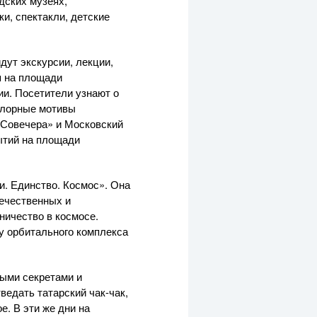
дских музеях,
ки, спектакли, детские
йдут экскурсии, лекции,
я на площади
и. Посетители узнают о
ьклорные мотивы
«Совечера» и Московский
ытий на площади
. Единство. Космос». Она
течественных и
ничество в космосе.
у орбитального комплекса
ыми секретами и
ведать татарский чак-чак,
е. В эти же дни на