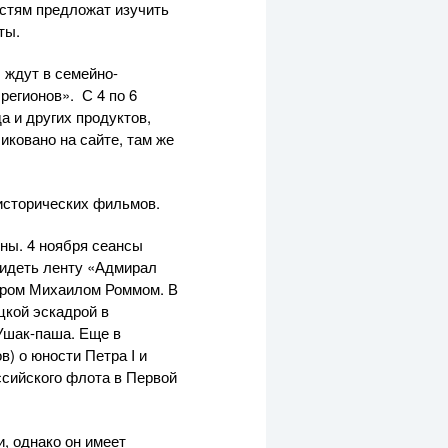
остям предложат изучить
ты.
, ждут в семейно-
регионов». С 4 по 6
а и других продуктов,
иковано на сайте, там же
 исторических фильмов.
ны. 4 ноября сеансы
видеть ленту «Адмирал
ером Михаилом Роммом. В
кой эскадрой в
Ушак-паша. Еще в
) о юности Петра I и
ссийского флота в Первой
, однако он имеет