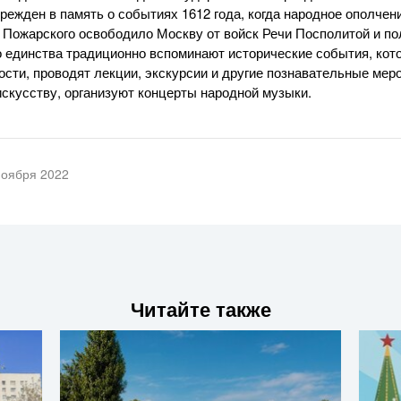
чрежден в память о событиях 1612 года, когда народное ополче
 Пожарского освободило Москву от войск Речи Посполитой и п
о единства традиционно вспоминают исторические события, кот
ости, проводят лекции, экскурсии и другие познавательные ме
искусству, организуют концерты народной музыки.
ноября 2022
Читайте также