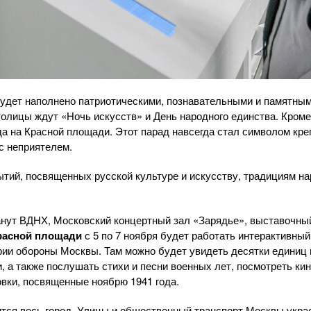
удет наполнено патриотическими, познавательными и памятным
толицы ждут «Ночь искусств» и День народного единства. Кроме 
да на Красной площади. Этот парад навсегда стал символом кре
 с неприятелем.
тий, посвященных русской культуре и искусству, традициям на
нут ВДНХ, Московский концертный зал «Зарядье», выставочны
расной площади
с 5 по 7 ноября будет работать интерактивны
ии обороны Москвы. Там можно будет увидеть десятки единиц 
, а также послушать стихи и песни военных лет, посмотреть ки
вки, посвященные ноябрю 1941 года.
тся весь город. Улицы и общественный транспорт Москвы украс