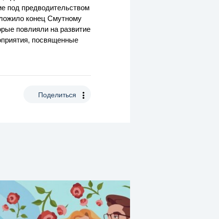
ние под предводительством
оложило конец Смутному
орые повлияли на развитие
роприятия, посвященные
Поделиться