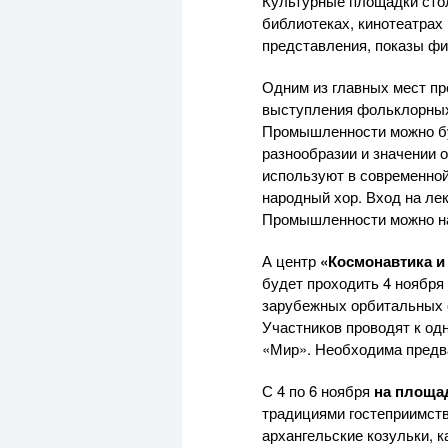
Культурные площадки стол
библиотеках, кинотеатрах 
представления, показы фи
Одним из главных мест п
выступления фольклорных 
Промышленности можно бу
разнообразии и значении 
используют в современной
народный хор. Вход на ле
Промышленности можно н
А центр
«Космонавтика и
будет проходить 4 ноября 
зарубежных орбитальных с
Участников проводят к од
«Мир». Необходима предв
С 4 по 6 ноября
на площа
традициями гостеприимства
архангельские козульки, к