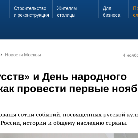
Строительство
Жителям
Для
Запах газа?
Пр
ЗВОНИ
и реконструкция
столицы
бизнеса
с
Новости Москвы
4 нояб
усств» и День народного
 как провести первые ноя
ованы сотни событий, посвященных русской культ
России, истории и общему наследию страны.