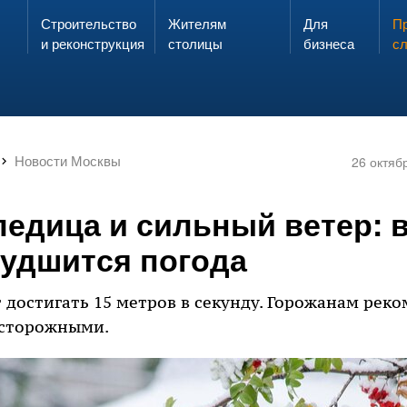
Строительство
Жителям
Для
Запах газа?
Пр
ЗВОНИ
и реконструкция
столицы
бизнеса
с
Новости Москвы
26 октяб
ледица и сильный ветер: 
худшится погода
 достигать 15 метров в секунду. Горожанам рек
сторожными.