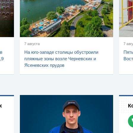
7 августа
7 авг
 в
На юго-западе столицы обустроили
Пять
,9
пляжные зоны возле Черневских и
Вост
Ясеневских прудов
к
К