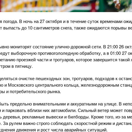
 погода. В ночь на 27 октября и в течение суток временами ожи
т выпасть до 10 сантиметров снега, также ожидаются порывы ве
вно мониторят состояние улично-дорожной сети. В 21:00 26 ок
дут выборочную противогололедную обработку, а в 01:00 27 о
етанию проезжей части и тротуаров, которое завершится такой 
тром в пятницу.
еляться очистке пешеходных зон, тротуаров, подходов к остан
ро и Московского центрального кольца, железнодорожным стан
ы и потребительского рынка.
ыть предельно внимательными и аккуратными на улице. В непо
 и парковать вблизи них автомобили. Сильный ветер может пов
ь деревья, рекламные вывески и билборды. Кроме того, из-за м
е. За рулем важно строго соблюдать скоростной режим и дистанц
днения движения и рост числа аварийных ситуаций.