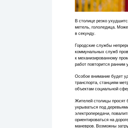
В столице резко ухудшится
метель, гололедица. Може
в секунду.
Городские службы непреры
коммунальных служб прове
к механизированному пром
работ повторится ранним у
Особое внимание будет уд
транспорта, станциям мет
объектам социальной сфер
Жителей столицы просят б
укрываться под деревьями
электропередачи, повалит
ориентироваться на дорог
маневров. Возможны затру