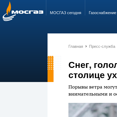
ГОРЯЧАЯ ЛИНИЯ
ЭЛЕКТРОННАЯ ПОЧТА
8 800 700 71 04
info@mos-gaz.ru
МОСГАЗ сегодня
Газо­снабжение
Главная
Пресс-служба
Снег, голо
столице у
Порывы ветра могут
внимательными и о