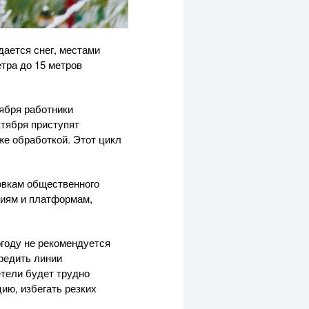
дается снег, местами
тра до 15 метров
тября работники
ктября приступят
же обработкой. Этот цикл
овкам общественного
циям и платформам,
году не рекомендуется
редить линии
етели будет трудно
ию, избегать резких