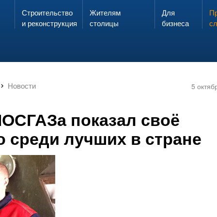
Строительство
Жителям
Для
Запах газа?
Пр
ЗВОНИ
и реконструкция
столицы
бизнеса
с
Новости
5 октяб
ОСГАЗа показал своё
о среди лучших в стране