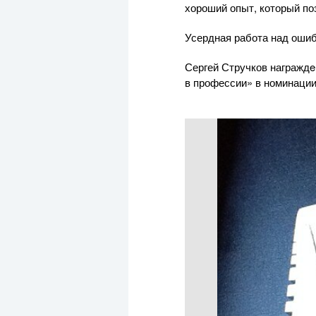
хороший опыт, который поз
Усердная работа над оши
Сергей Стручков награжд
в профессии» в номинаци