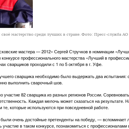
своё мастерство среди лучших в стране.
Фото: Пресс-служба АО
сковские мастера — 2012» Сергей Стручков в номинации «Лучш
 конкурсе профессионального мастерства «Лучший в професси
ах сварщиков проходили с 1 по 5 октября в г. Уфе.
учшего сварщика необходимо было выдержать два испытания: с
енно выполнить сварочный шов.
ло участие 82 сварщика из разных регионов России. Соревноват
тственность. Каждая мелочь может сказаться на результате. Н
м те, которые используются при повседневной работе.
 были очень достойные претенденты на победу, — вспоминает
 участие в таком конкурсе, познакомиться с профессионалами 