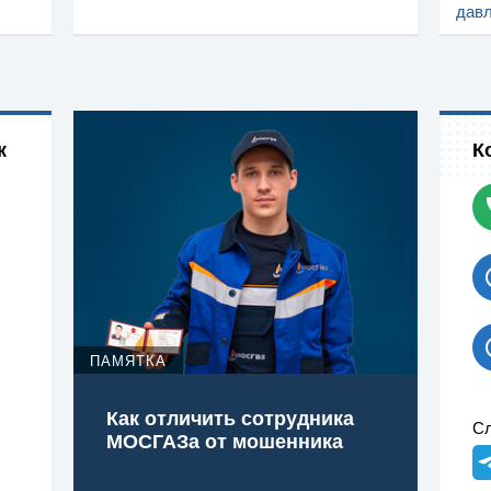
дав
к
К
ПАМЯТКА
Как отличить сотрудника
Сл
МОСГАЗа от мошенника