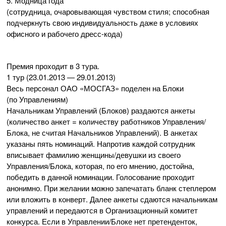
5. Модница года
(сотрудница, очаровывающая чувством стиля; способная
подчеркнуть свою индивидуальность даже в условиях
офисного и рабочего
дресс-кода
)
Премия проходит в 3 тура.
1 тур (
23.01.2013
—
29.01.2013
)
Весь персонал
ОАО «МОСГАЗ»
поделен на Блоки
(по Управлениям)
Начальникам Управлений (Блоков) раздаются анкеты
(количество анкет = количеству работников Управления/
Блока, не считая Начальников Управлений). В анкетах
указаны пять номинаций. Напротив каждой сотрудник
вписывает фамилию женщины/девушки из своего
Управления/Блока, которая, по его мнению, достойна,
победить в данной номинации. Голосование проходит
анонимно. При желании можно запечатать бланк степлером
или вложить в конверт. Далее анкеты сдаются начальникам
управлений и передаются в Организационный комитет
конкурса. Если в Управлении/Блоке нет претенденток,