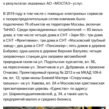
о результатах оказанных
АО «МОСГАЗ»
услуг.
В 2019 году в том числе с помощью электронных сервисов
к газораспределительным сетям компании было
подключено 76 объектов на территории Москвы, включая
ТиНАО. Среди присоединенных потребителей — 63 жилых
дома, в том числе четыре дома в СНТ
«Заря-50»
; три дома
в СНТ «Фронтовики»; три дома в СНТ «Московский трубный
завод»; два дома в СНТ «Пенсионер»; пять домов в деревне
Боброво; одна школа в деревне Верхнее Валуево; четыре
заправочных станции для заправки автомобилей
природным газом на ул. Подольских курсантов, вл. 5Б,
на пересечении ул. Зенитчиков и ул. Дубравная, в промзоне
Очаково, Проектируемый проезд № 2213 и на МКАД
109-й
км, вл. 12; храм иконы Божией Матери «Споручница
грешных» на ул. Камова, вл. 2А и Московская христианская
пресвитерианская церковь «Единство» по адресу:
ул. Шарикоподшипниковской, д. 34, а также шесть
предприятий малого и среднего бизнеса.