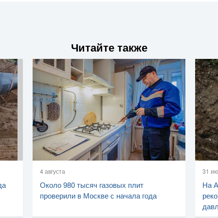
Читайте также
4 августа
31 и
да
Около 980 тысяч газовых плит
На 
проверили в Москве с начала года
реко
дав