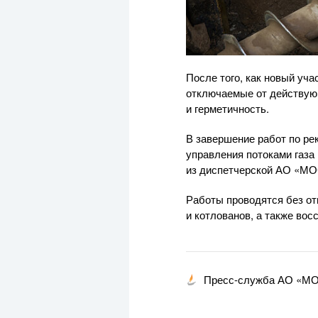
После того, как новый уча
отключаемые от действующ
и герметичность.
В завершение работ по ре
управления потоками газа
из диспетчерской
АО «МО
Работы проводятся без от
и котлованов, а также во
Пресс-служба АО «М