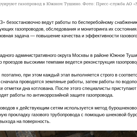
труируют газопровод в Южном Тушино.
Фото: Пресс-служба АО 
З»
безостановочно ведут работы по бесперебойному снабжению
ующих газопроводов, обследования и мониторинга их состояния
сновная задача — повышение качества и эффективности газового
адного
административного округа Москвы в районе Южное Туши
о проездов высокими темпами ведется реконструкция газопрово
 поэтапно, при этом каждый этап выполняется строго в соответ
 сначала проводятся земляные работы, затем работы по водоп
е отметки дна котлована. После этого специалисты приступают
одят работы по антикоррозийной защите газопровода.
роводов к действующим сетям используется метод бурошнеково
ную прокладку газового трубопровода с помощью шнековой буро
выхода на поверхность.