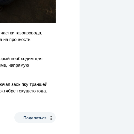
участки газопровода,
а на прочность
торый необходим для
име, напрямую
лючая засыпку траншей
октябре текущего года.
Поделиться