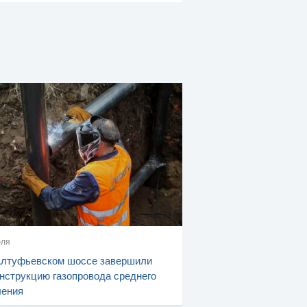
юля
Алтуфьевском шоссе завершили
нструкцию газопровода среднего
ления