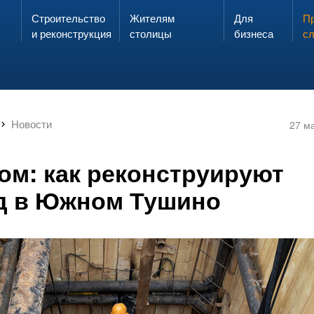
Строительство
Жителям
Для
Запах газа?
Пр
ЗВОНИ
и реконструкция
столицы
бизнеса
с
Новости
27 м
ом: как реконструируют
д в Южном Тушино