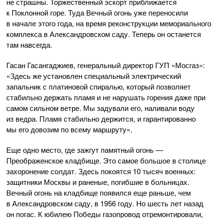
не страшны. Торжественный эскорт приближается
к Поклонной горе. Туда Вечный огонь уже переносили
в начале этого года, на время реконструкции мемориального
комплекса в Александровском саду. Теперь он останется
там навсегда.
Гасан Гасангаджиев, генеральный директор ГУП «Мосгаз»:
«Здесь же установлен специальный электрический
запальник с платиновой спиралью, который позволяет
стабильно держать пламя и не нарушать горения даже при
самом сильном ветре. Мы задували его, наливали воду
из ведра. Пламя стабильно держится, и гарантированно
мы его довозим по всему маршруту».
Еще одно место, где зажгут памятный огонь —
Преображенское кладбище. Это самое большое в столице
захоронение солдат. Здесь покоятся 10 тысяч военных:
защитники Москвы и раненые, погибшие в больницах.
Вечный огонь на кладбище появился еще раньше, чем
в Александровском саду, в 1956 году. Но шесть лет назад
он погас. К юбилею Победы газопровод отремонтировали,