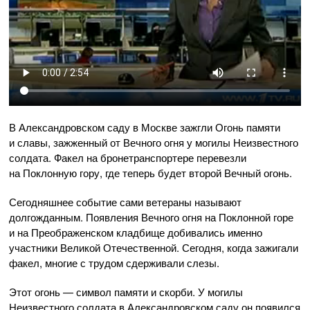
В Александровском саду в Москве зажгли Огонь памяти
и славы, зажженный от Вечного огня у могилы Неизвестного
солдата. Факел на бронетранспортере перевезли
на Поклонную гору, где теперь будет второй Вечный огонь.
Сегодняшнее событие сами ветераны называют
долгожданным. Появления Вечного огня на Поклонной горе
и на Преображенском кладбище добивались именно
участники Великой Отечественной. Сегодня, когда зажигали
факел, многие с трудом сдерживали слезы.
Этот огонь — символ памяти и скорби. У могилы
Неизвестного солдата в Александровском саду он появился