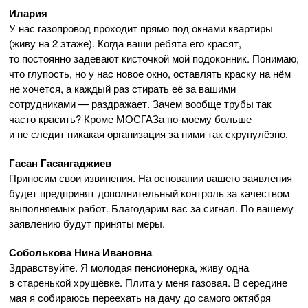
Илария
У нас газопровод проходит прямо под окнами квартиры
(живу на 2 этаже). Когда ваши ребята его красят,
то постоянно задевают кисточкой мой подоконник. Понимаю,
что глупость, но у нас новое окно, оставлять краску на нём
не хочется, а каждый раз стирать её за вашими
сотрудниками — раздражает. Зачем вообще трубы так
часто красить? Кроме МОСГАЗа
по-моему
больше
и не следит никакая организация за ними так скрупулёзно.
Гасан Гасангаджиев
Приносим свои извинения. На основании вашего заявления
будет предпринят дополнительный контроль за качеством
выполняемых работ. Благодарим вас за сигнал. По вашему
заявлению будут приняты меры.
Соболькова Нина Ивановна
Здравствуйте. Я молодая пенсионерка, живу одна
в старенькой хрущёвке. Плита у меня газовая. В середине
мая я собираюсь переехать на дачу до самого октября