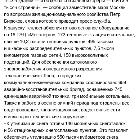
тысяч зданий — и объекты социальной сферы — почти 9
тысяч строений», — сообщил заместитель мэра Москвы
по вопросам
жилищно-коммунального
хозяйства Петр
Бирюков, слова которого приводит
пресс-служба
.
К запуску теплоснабжения готово основное оборудование
на 16 ТЭЦ «Мосэнерго», 172 тепловые станции и котельные,
свыше 10,2 тысячи тепловых пунктов, 495 газовых
и шкафных распределительных пунктов, 7,5 тысяч
километров газовых сетей, 158 высоковольтных
подстанций. Для обеспечения автономного
энергоснабжения и оперативного разрешения
технологических сбоев, в городских
коммунально-инженерных
компаниях сформировано 659
аварийно-восстановительных
бригад, оснащенных 745
единицами аварийной техники, три мобильные котельные.
Также к работе в
осенне-зимний
период подготовлены все
водопроводные, канализационные, водосточные сети
и
инженерно-технические
сооружения.
«К утилизации снега готовы 146 мобильных снеготаялок
и 56 стационарных снегосплавных пунктов. Это позволит
обеспечить утилизацию 550 тысяч кубометров снега