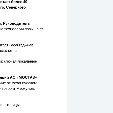
питает более 40
го, Северного
и.
Руководитель
ые технологии повышают
тает Гасангаджиев.
должается.
 исключая локальные
анций
АО «МОСГАЗ»
чие от механического
— говорит Меркулов.
ния столицы