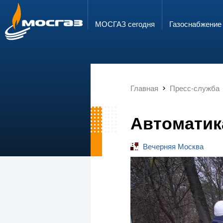
ГОРЯЧАЯ ЛИНИЯ
ЭЛЕКТРОННАЯ ПОЧТА
8 800 700 71 04
info@mos-gaz.ru
МОСГАЗ сегодня
Газо­снабжение
Главная
Пресс-служба
Автоматик
Вечерняя Москва