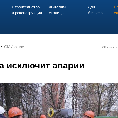
Строительство
Жителям
Для
Запах газа?
Пр
ЗВОНИ
и реконструкция
столицы
бизнеса
с
СМИ о нас
26 октяб
а исключит аварии