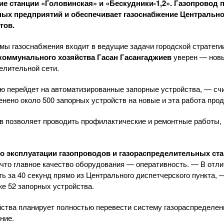
 станции «Головинская» и «
Бескудники-1
,2». Газопровод 
х предприятий и обеспечивает газоснабжение Центрально
гов.
ы газоснабжения входит в ведущие задачи городской стратеги
коммунального
хозяйства Гасан Гасангаджиев
уверен — нов
елительной сети.
 перейдет на автоматизированные запорные устройства, — счи
нено около 500 запорных устройств на новые и эта работа про
в позволяет проводить профилактические и ремонтные работы,
о эксплуатации газопроводов и газораспределительных ст
 что главное качество оборудования — оперативность. — В отли
ь за 40 секунд прямо из Центрального диспетчерского пункта, 
же 52 запорных устройства.
йства планирует полностью перевести систему газораспределе
ние.