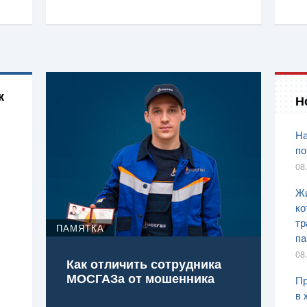
к
Н
На
по
08
Жи
ко
тр
ПАМЯТКА
па
08
Как отличить сотрудника
МОСГАЗа от мошенника
Пр
в 