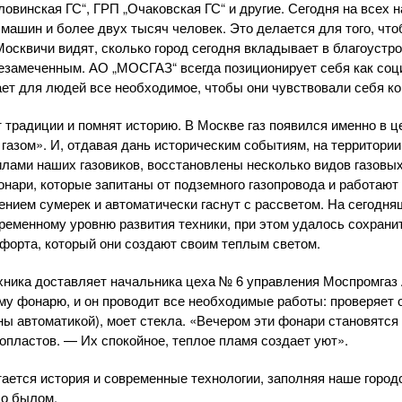
ловинская ГС“, ГРП „Очаковская ГС“ и другие. Сегодня на всех
 машин и более двух тысяч человек. Это делается для того, чт
осквичи видят, сколько город сегодня вкладывает в благоустрой
незамеченным. АО „МОСГАЗ“ всегда позиционирует себя как со
ает для людей все необходимое, чтобы они чувствовали себя к
т традиции и помнят историю. В Москве газ появился именно в 
газом». И, отдавая дань историческим событиям, на территории
илами наших газовиков, восстановлены несколько видов газовы
нари, которые запитаны от подземного газопровода и работают
ением сумерек и автоматически гаснут с рассветом. На сегодн
ременному уровню развития техники, при этом удалось сохрани
форта, который они создают своим теплым светом.
ника доставляет начальника цеха № 6 управления Моспромгаз
му фонарю, и он проводит все необходимые работы: проверяет
ены автоматикой), моет стекла. «Вечером эти фонари становятс
допластов. — Их спокойное, теплое пламя создает уют».
тается история и современные технологии, заполняя наше город
о былом.