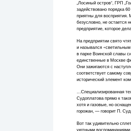
„Лосиный остров“, ГРП „Го
задействовано порядка 60
приятны для восприятия. М
безусловно, не остается 
предприятие, которое дел
На предприятии свято чтя
и назывался «светильным 
в парке Воинской славы с
единственные в Москве фо
Они зажигаются с наступл
соответствует самому сов
исторический элемент ком
…Специализированная тех
Судоплатова прямо к тако
хотя и газовые, но оснащ
горожан, — говорит П. Су
Вот так удивительно спле
уютными воспоминаниями 