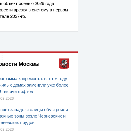
ь объект осенью 2026 года
овести врезку в систему в первом
ртале
2027-го
.
овости Москвы
ограмма капремонта: в этом году
жилых домах заменили уже более
9 тысячи лифтов
.08.2026
 юго-западе столицы обустроили
яжные зоны возле Черневских и
еневских прудов
.08.2026