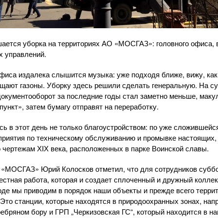
ается уборка на территориях
АО «МОСГАЗ»
: головного офиса,
х управлений.
офиса издалека слышится музыка: уже подходя ближе, вижу, как
ищают газоны. Уборку здесь решили сделать генеральную. На су
документооборот за последние годы стал заметно меньше, маку
ункт», затем бумагу отправят на переработку.
сь в этот день не только благоустройством: по уже сложившей
приятия по техническому обслуживанию и промывке настоящих,
 чертежам ХIХ века, расположенных в парке Воинской славы.
 «МОСГАЗ»
Юрий Колосков отметил, что для сотрудников субб
естная работа, которая и создает сплоченный и дружный коллект
оде мы приводим в порядок наши объекты и прежде всего терри
 Это станции, которые находятся в природоохранных зонах, нап
ебряном бору и ГРП „Черкизовская ГС“, который находится в н