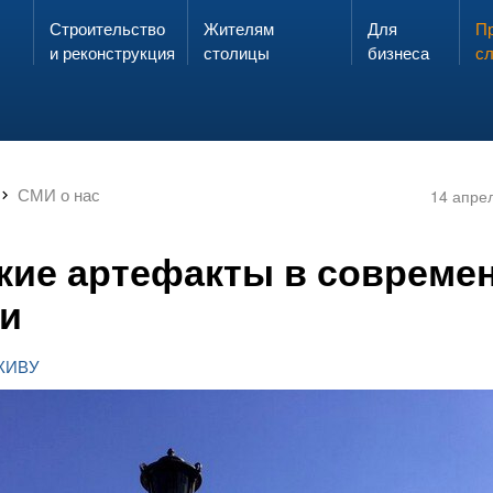
Строительство
Жителям
Для
Запах газа?
Пр
ЗВОНИ
и реконструкция
столицы
бизнеса
с
СМИ о нас
14 апре
кие артефакты в совреме
и
ЖИВУ