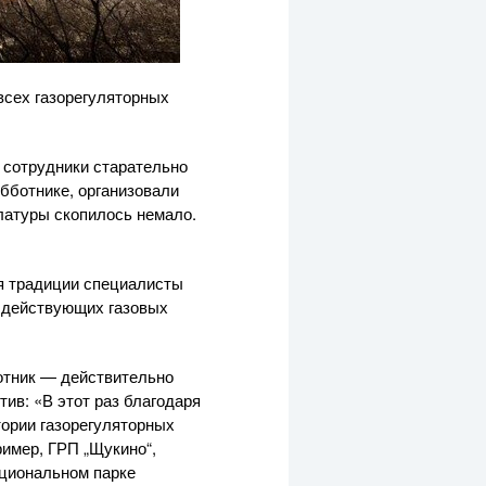
 всех газорегуляторных
 сотрудники старательно
бботнике, организовали
латуры скопилось немало.
ся традиции специалисты
 действующих газовых
отник — действительно
ив: «В этот раз благодаря
тории газорегуляторных
ример, ГРП „Щукино“,
ациональном парке