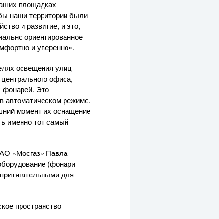
 наших площадках
обы наши территории были
ство и развитие, и это,
циально ориентированное
омфортно и уверенно».
целях освещения улиц
 центрального офиса,
х фонарей. Это
 в автоматическом режиме.
яшний момент их оснащение
ть именно тот самый
АО «Мосгаз»
Павла
 оборудование (фонари
я притягательными для
ское пространство