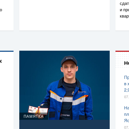
сдат
о
и пр
ква
к
Н
Пр
в 
2,
07
На
пл
ПАМЯТКА
Яс
07