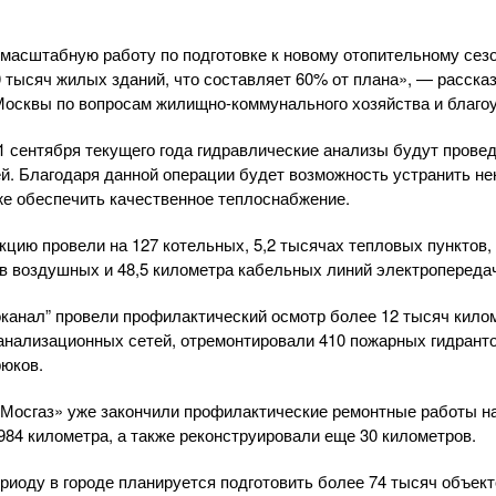
масштабную работу по подготовке к новому отопительному сезо
0 тысяч жилых зданий, что составляет 60% от плана», — расска
осквы по вопросам жилищно-коммунального хозяйства и благо
 1 сентября текущего года гидравлические анализы будут прове
й. Благодаря данной операции будет возможность устранить н
кже обеспечить качественное теплоснабжение.
укцию провели на 127 котельных, 5,2 тысячах тепловых пунктов,
в воздушных и 48,5 километра кабельных линий электропереда
канал” провели профилактический осмотр более 12 тысяч кило
канализационных сетей, отремонтировали 410 пожарных гидранто
рюков.
«Мосгаз» уже закончили профилактические ремонтные работы н
984 километра, а также реконструировали еще 30 километров.
риоду в городе планируется подготовить более 74 тысяч объект