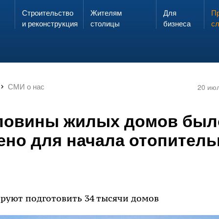
Строительство
Жителям
Для
Запах газа?
Пр
ЗВОНИ
и реконструкция
столицы
бизнеса
с
СМИ о нас
20 ию
ловины жилых домов был
ено для начала отопитель
ируют подготовить 34 тысячи домов