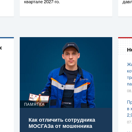
квартале
2027-го
.
дав
к
Н
Жи
ко
тр
па
08
Пр
ПАМЯТКА
в 
2,
Как отличить сотрудника
07
МОСГАЗа от мошенника