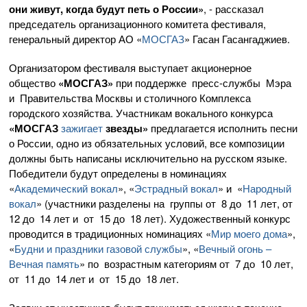
они живут, когда будут петь о России»
, - рассказал
председатель организационного комитета фестиваля,
генеральный директор АО «
МОСГАЗ
» Гасан Гасангаджиев.
Организатором фестиваля выступает акционерное
общество
«МОСГАЗ»
при поддержке пресс-службы Мэра
и Правительства Москвы и столичного Комплекса
городского хозяйства. Участникам вокального конкурса
«МОСГАЗ
зажигает
звезды»
предлагается исполнить песни
о России, одно из обязательных условий, все композиции
должны быть написаны исключительно на русском языке.
Победители будут определены в номинациях
«
Академический вокал
», «
Эстрадный вокал
» и «
Народный
вокал
» (участники разделены на группы от 8 до 11 лет, от
12 до 14 лет и от 15 до 18 лет). Художественный конкурс
проводится в традиционных номинациях «
Мир моего дома
»,
«
Будни и праздники газовой службы
», «
Вечный огонь –
Вечная память
» по возрастным категориям от 7 до 10 лет,
от 11 до 14 лет и от 15 до 18 лет.