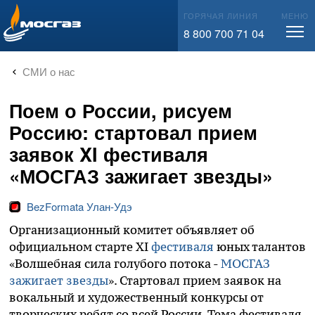
info@mos-gaz.ru
ГОРЯЧАЯ ЛИНИЯ
МЕНЮ
8 800 700 71 04
СМИ о нас
Поем о России, рисуем
Россию: стартовал прием
заявок XI фестиваля
«МОСГАЗ зажигает звезды»
BezFormata Улан-Удэ
Организационный комитет объявляет об
официальном старте XI
фестиваля
юных талантов
«Волшебная сила голубого потока -
МОСГАЗ
зажигает звезды
». Стартовал прием заявок на
вокальный и художественный конкурсы от
творческих ребят со всей России. Тема фестиваля