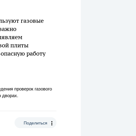
ользуют газовые
 важно
выявляем
овой плиты
езопасную работу
дения проверок газового
 дворах.
Поделиться