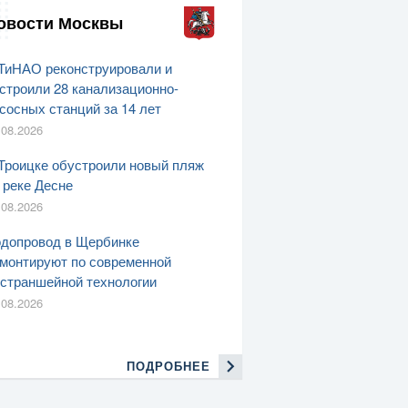
овости Москвы
ТиНАО реконструировали и
строили 28 канализационно-
сосных станций за 14 лет
.08.2026
Троицке обустроили новый пляж
 реке Десне
.08.2026
допровод в Щербинке
монтируют по современной
страншейной технологии
.08.2026
ПОДРОБНЕЕ