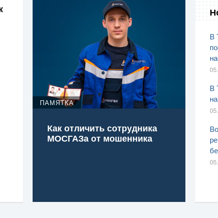
к
Н
В 
по
на
05
В 
на
ПАМЯТКА
05
Как отличить сотрудника
Во
МОСГАЗа от мошенника
ре
бе
05