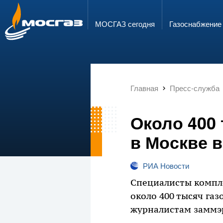
ГОРЯЧАЯ ЛИНИЯ
ЭЛЕКТРОННАЯ ПОЧТА
8 800 700 71 04
info@mos-gaz.ru
МОСГАЗ сегодня
Газо­снабжение
Главная
Пресс-служба
Около 400
в Москве в
РИА Новости
Специалисты компле
около 400 тысяч га
журналистам заммэр