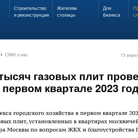
Строительство
Жителям
Для
Запах газа?
Пр
ЗВОНИ
и реконструкция
столицы
бизнеса
с
СМИ о нас
13 апре
 тысяч газовых плит пров
 первом квартале 2023 го
кса городского хозяйства в первом квартале 20
зовых плит, установленных в квартирах москвиче
а Москвы по вопросам ЖКХ и благоустройства 