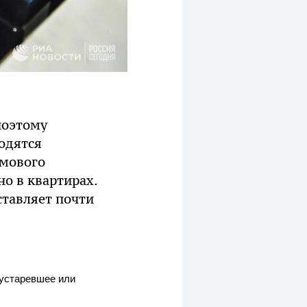
поэтому
одятся
омового
о в квартирах.
ставляет почти
 устаревшее или