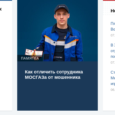
к
Н
Пя
Во
07
В 
от
по
ПАМЯТКА
07
Как отличить сотрудника
Ст
МОСГАЗа от мошенника
Ме
иг
06