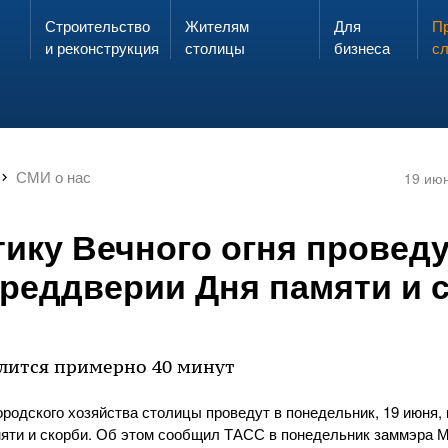
Строительство
Жителям
Для
Запах газа?
Пр
ЗВОНИ
и реконструкция
столицы
бизнеса
с
СМИ о нас
19 ию
ику Вечного огня проведу
преддверии Дня памяти и 
лится примерно 40 минут
родского хозяйства столицы проведут в понедельник, 19 июня,
мяти и скорби. Об этом сообщил ТАСС в понедельник заммэра 