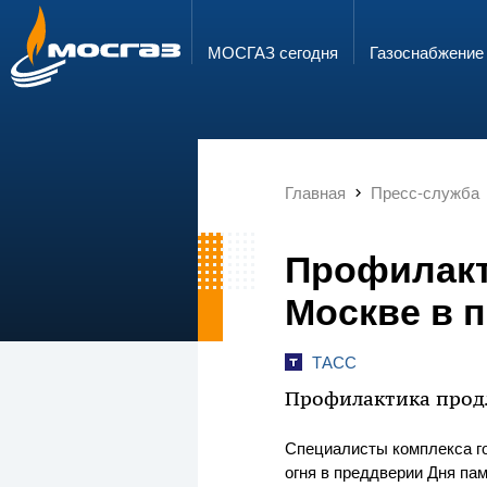
ГОРЯЧАЯ ЛИНИЯ
ЭЛЕКТРОННАЯ ПОЧТА
8 800 700 71 04
info@mos-gaz.ru
МОСГАЗ сегодня
Газо­снабжение
Главная
Пресс-служба
Профилакт
Москве в 
ТАСС
Профилактика прод
Специалисты комплекса го
огня в преддверии Дня па