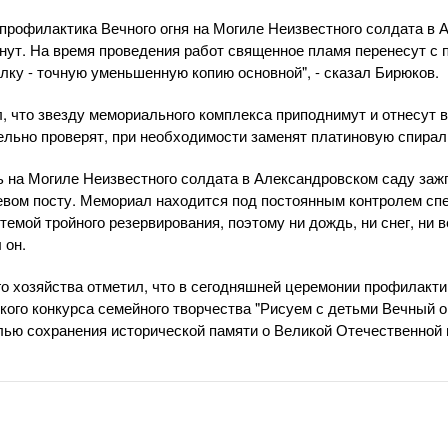
 профилактика Вечного огня на Могиле Неизвестного солдата в 
нут. На время проведения работ священное пламя перенесут с
лку - точную уменьшенную копию основной", - сказал Бирюков.
, что звезду мемориального комплекса приподнимут и отнесут в
ельно проверят, при необходимости заменят платиновую спирал
 на Могиле Неизвестного солдата в Александровском саду зажгл
оевом посту. Мемориал находится под постоянным контролем сп
темой тройного резервирования, поэтому ни дождь, ни снег, ни в
 он.
го хозяйства отметил, что в сегодняшней церемонии профилактик
кого конкурса семейного творчества "Рисуем с детьми Вечный о
лью сохранения исторической памяти о Великой Отечественной 