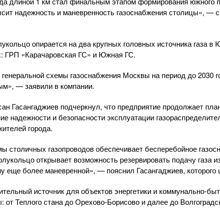
ода длиной 1 км стал финальным этапом формирования южного 
высит надежность и маневренность газоснабжения столицы», — 
лукольцо опирается на два крупных головных источника газа в
: ГРП «Карачаровская ГС» и Южная ГС.
 генеральной схемы газоснабжения Москвы на период до 2030 г
м», — заявили в компании.
сан Гасангаджиев подчеркнул, что предприятие продолжает пла
ие надежности и безопасности эксплуатации газораспределит
жителей города.
ы столичных газопроводов обеспечивает бесперебойное газосн
лукольцо открывает возможность резервировать подачу газа и
му еще более маневренной», — пояснил Гасангаджиев, которого
нительный источник для объектов энергетики и
коммунально-бы
: от Теплого стана до
Орехово-Борисово
и далее до Волгоградск