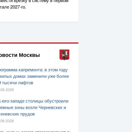
овести врезку в систему в первом
ртале
2027-го
.
овости Москвы
ограмма капремонта: в этом году
жилых домах заменили уже более
9 тысячи лифтов
.08.2026
 юго-западе столицы обустроили
яжные зоны возле Черневских и
еневских прудов
.08.2026
ть жилых домов отремонтируют в