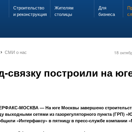
Строительство
Жителям
Для
Запах газа?
Пр
ЗВОНИ
и реконструкция
столицы
бизнеса
с
СМИ о нас
18 октяб
д-связку построили на юг
ЕРФАКС-МОСКВА
— На юге Москвы завершено строительс
у выходными сетями из газорегуляторного пункта (ГРП) «
ообщили «Интерфаксу» в пятницу в
пресс-службе
компании «