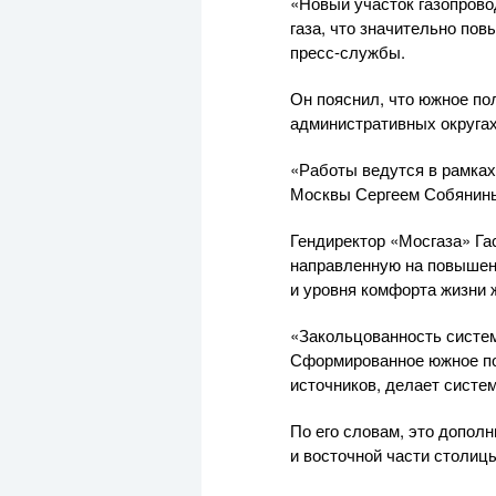
«Новый участок газопров
газа, что значительно по
пресс-службы
.
Он пояснил, что южное по
административных округах
«Работы ведутся в рамках
Москвы Сергеем Собянины
Гендиректор «Мосгаза» Га
направленную на повышен
и уровня комфорта жизни 
«Закольцованность систем
Сформированное южное по
источников, делает систе
По его словам, это допол
и восточной части столицы