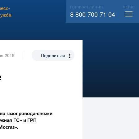
ГОРЯЧАЯ ЛИНИЯ
МЕНЮ
есс-
ВЫЗВАТЬ СЛЕСАРЯ
104
8 800 700 71 04
лужба
ря 2019
Поделиться
е
тво
газопровода-связки
Южная ГС» и ГРП
Мосгаз».