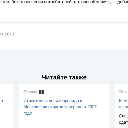
ются без отключения потребителей от газоснабжения», — доба
ря 2019
Читайте также
20 июля
20 и
го
Строительство газопровода в
В Ти
Московских округах завершат к 2027
газо
году
Спе
сдат