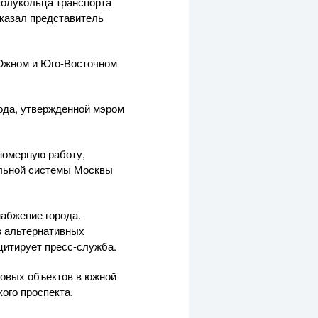
полукольца транспорта
сказал представитель
 Южном и
Юго-Восточном
ода, утвержденной мэром
номерную работу,
ельной системы Москвы
абжение города.
з альтернативных
 цитирует
пресс-служба
.
товых
объектов в южной
ого проспекта.