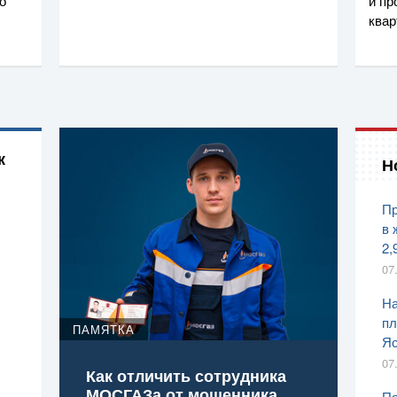
о
и пр
ква
к
Н
Пр
в 
2,
07
На
пл
ПАМЯТКА
Яс
07
Как отличить сотрудника
МОСГАЗа от мошенника
Пя