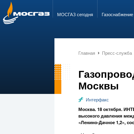
ГОРЯЧАЯ ЛИНИЯ
ЭЛЕКТРОННАЯ ПОЧТА
8 800 700 71 04
info@mos-gaz.ru
МОСГАЗ сегодня
Газо­снабжение
Главная
Пресс-служба
Газопрово
Москвы
Интерфакс
Москва. 18 октября.
ИНТ
высокого давления межд
«
Ленино-Дачное
1,2», с