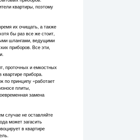
ители квартиры, поэтому
время их очищать, а также
отя бы раз все же стоит,
выми шлангами, ведущими
ких приборов. Все эти,
и.
ит, проточных и емкостных
в квартире прибора.
ок по принципу «работает
 износе плиты,
воевременная замена
ем случае не оставляйте
ода может загасить
овоцирует в квартире
ель.