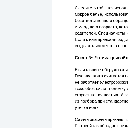
Следите, чтобы газ испол
мокрое белье, использова
безответственного обраще
и младшего возраста, кот
родителей. Специалисты «
Если к вам приехали родс
выделить им место в спал
Совет № 2: не закрывайт
Если газовое оборудовани
Газовая плита считается н
не работает электророзжи
тоже обозначает поломку о
сгорает не полностью. У 
из прибора при стандартн
утечка воды.
Самый опасный признак пол
бытовой газ обладает рез