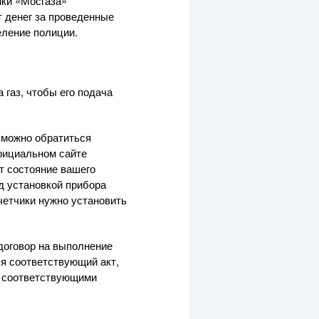
ики «Мосгаза»
т денег за проведенные
еление полиции.
а газ, чтобы его подача
е можно обратиться
фициальном сайте
т состояние вашего
ед установкой прибора
четчики нужно установить
 договор на выполнение
тся соответствующий акт,
 с соответствующими