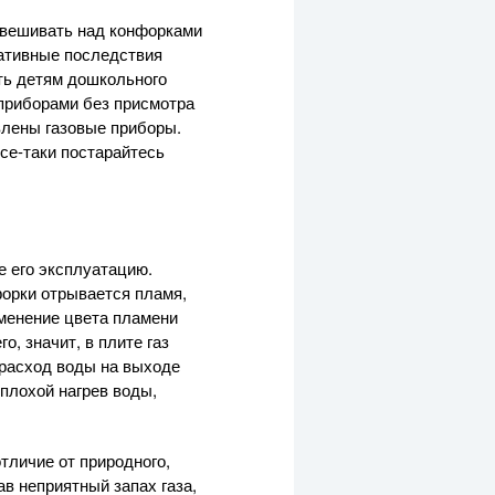
звешивать над конфорками
гативные последствия
ть детям дошкольного
 приборами без присмотра
влены газовые приборы.
се-таки
постарайтесь
е его эксплуатацию.
нфорки отрывается пламя,
зменение цвета пламени
, значит, в плите газ
 расход воды на выходе
плохой нагрев воды,
тличие от природного,
в неприятный запах газа,