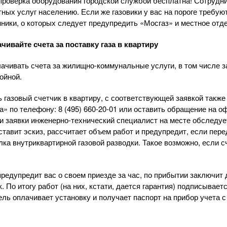
 проверка оборудования городской службой бесплатна! Сотрудн
ных услуг населению. Если же газовики у вас на пороге требую
ники, о которых следует предупредить «Мосгаз» и местное отд
чивайте счета за поставку газа в квартиру
ачивать счета за
жилищно-коммунальные
услуги, в том числе з
ойной.
ь газовый счетчик в квартиру, с соответствующей заявкой такж
а» по телефону:
8 (495) 660-20-01
или оставить обращение на о
и заявки
инженерно-технический
специалист на месте обследуе
ставит эскиз, рассчитает объем работ и предупредит, если пер
лка внутриквартирной газовой разводки. Такое возможно, если с
предупредит вас о своем приезде за час, по прибытии заключит
к. По итогу работ (на них, кстати, дается гарантия) подписывае
тель оплачивает установку и получает паспорт на прибор учета