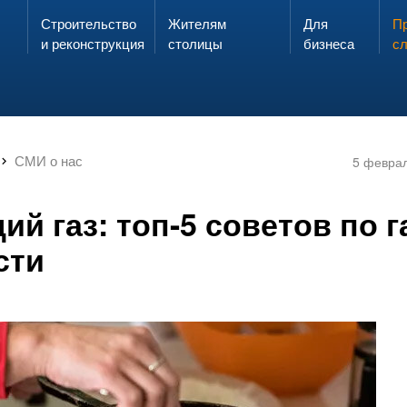
Строительство
Жителям
Для
Запах газа?
Пр
ЗВОНИ
и реконструкция
столицы
бизнеса
с
СМИ о нас
5 февра
й газ: топ-5 советов по 
сти