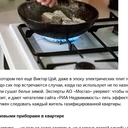
котором пел еще Виктор Цой, даже в эпоху электрических плит г
до сих пор встречаются случаи, когда газ используют не по наз
ли сушат белье зимой. Эксперты
АО «Мосгаз»
уверяют: чтобы н
стоит, и дают читателям сайта «РИА Недвижимость» пять эффект
лжен следовать каждый житель газифицированной квартиры.
азовыми приборами в квартире
артире — не только залог здоровья, но и гарант долгой службы