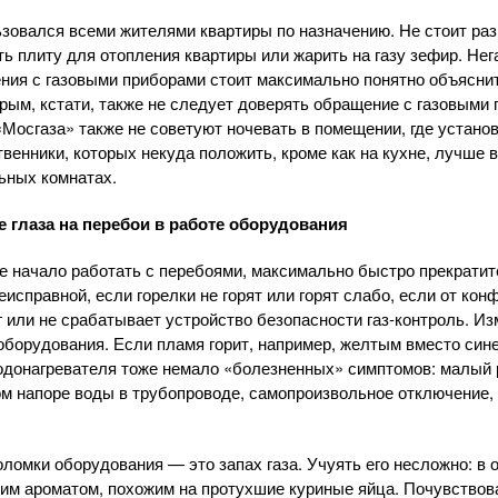
ьзовался всеми жителями квартиры по назначению. Не стоит ра
ть плиту для отопления квартиры или жарить на газу зефир. Не
ния с газовыми приборами стоит максимально понятно объясни
орым, кстати, также не следует доверять обращение с газовыми
Мосгаза» также не советуют ночевать в помещении, где устано
твенники, которых некуда положить, кроме как на кухне, лучше
в
ьных комнатах.
е глаза на перебои в работе оборудования
е начало работать с перебоями, максимально быстро прекратит
еисправной, если горелки не горят или горят слабо, если от ко
г или не срабатывает устройство безопасности
газ-контроль
. И
борудования. Если пламя горит, например, желтым вместо синего
водонагревателя тоже немало «болезненных» симптомов: малый
ом напоре воды в трубопроводе, самопроизвольное отключение, 
омки оборудования — это запах газа. Учуять его несложно: в о
ким ароматом, похожим на протухшие куриные яйца. Почувствова