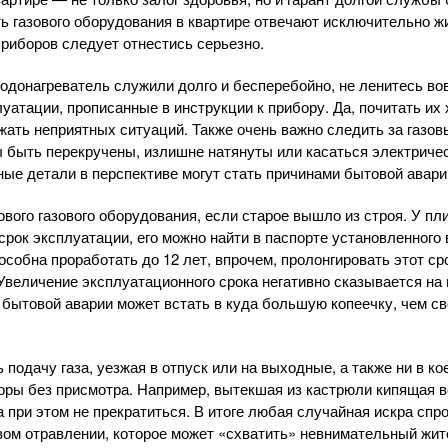
ть газового оборудования в квартире отвечают исключительно ж
приборов следует отнестись серьезно.
водонагреватель служили долго и бесперебойно, не ленитесь во
атации, прописанные в инструкции к прибору. Да, почитать их х
ать неприятных ситуаций. Также очень важно следить за газо
ы быть перекручены, излишне натянуты или касаться электричес
ные детали в перспективе могут стать причинами бытовой авари
ового газового оборудования, если старое вышло из строя. У пл
рок эксплуатации, его можно найти в паспорте установленного 
собна проработать до 12 лет, впрочем, пролонгировать этот ср
 Увеличение эксплуатационного срока негативно сказывается на
 бытовой аварии может встать в куда большую копеечку, чем с
подачу газа, уезжая в отпуск или на выходные, а также ни в ко
ры без присмотра. Например, вытекшая из кастрюли кипящая в
а при этом не прекратиться. В итоге любая случайная искра спр
овом отравлении, которое может «схватить» невнимательный жит