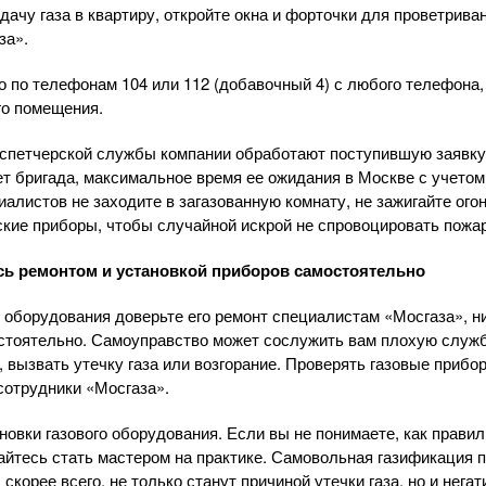
дачу газа в квартиру, откройте окна и форточки для проветрив
за».
 по телефонам 104 или 112 (добавочный 4) с любого телефона,
го помещения.
спетчерской
службы компании обработают поступившую заявку 
ет бригада, максимальное время ее ожидания в Москве с учетом
иалистов не заходите в загазованную комнату, не зажигайте огон
ские приборы, чтобы случайной искрой не спровоцировать пожар
есь ремонтом и установкой приборов самостоятельно
о оборудования доверьте его ремонт специалистам «Мосгаза», н
стоятельно. Самоуправство может сослужить вам плохую служб
 вызвать утечку газа или возгорание. Проверять газовые прибо
сотрудники «Мосгаза».
новки газового оборудования. Если вы не понимаете, как прави
тайтесь стать мастером на практике. Самовольная газификация 
 скорее всего, не только станут причиной утечки газа, но и нега