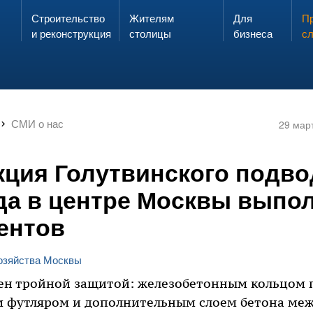
Строительство
Жителям
Для
Запах газа?
Пр
ЗВОНИ
и реконструкция
столицы
бизнеса
с
СМИ о нас
29 мар
кция Голутвинского подво
да в центре Москвы выпо
ентов
хозяйства Москвы
ен тройной защитой: железобетонным кольцом 
 футляром и дополнительным слоем бетона меж