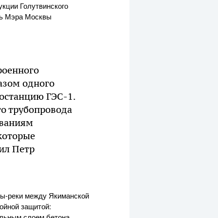
укции Голутвинского
ль Мэра Москвы
роенного
газом одного
останцию ГЭС-1.
го трубопровода
ованиям
которые
ил Петр
вы-реки между Якиманской
ойной защитой:
ельным слоем бетона