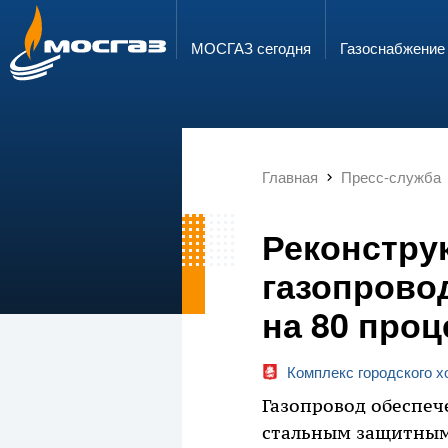
ГОРЯЧАЯ ЛИНИЯ
ЭЛЕКТРОННАЯ ПОЧТА
8 800 700 71 04
info@mos-gaz.ru
МОСГАЗ сегодня
Газо­снабжение
Главная
Пресс-служба
Реконстру
газопрово
на 80 проц
Комплекс городского 
Газопровод обеспеч
стальным защитным