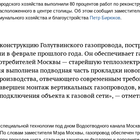
родского хозяйства выполнили 80 процентов работ по реконстр
расположенного в центре столицы. Об этом сообщил заместите
мунального хозяйства и благоустройства
Петр Бирюков
.
конструкцию Голутвинского газопровода, пост
али в феврале прошлого года. Он обеспечивает 
отребителей Москвы — старейшую теплоэлектр
мя выполнена подводная часть прокладки ново
производства, отвечающего современным треб
 завершен монтаж вертикальных газопроводов, 
подключения объекта к газовой сети», — отмет
 специальной технологии под дном Водоотводного канала Моск
По словам заместителя Мэра Москвы, газопровод обеспечен тр
при проходке щита, стальным защитным футляром и дополнит