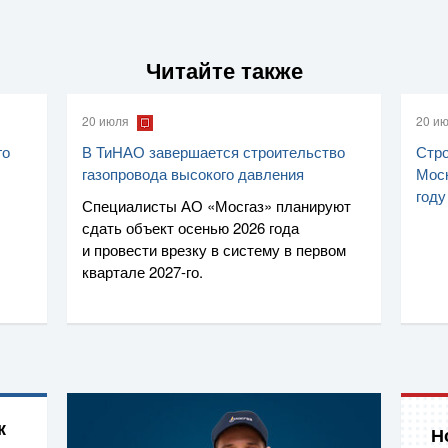
Читайте также
20 июля
20 и
го
В ТиНАО завершается строительство
Стро
газопровода высокого давления
Моск
году
Специалисты
АО «Мосгаз»
планируют
сдать объект осенью 2026 года
и провести врезку в систему в первом
квартале
2027-го
.
к
Н