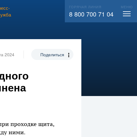
ГОРЯЧАЯ ЛИНИЯ
МЕНЮ
есс-
ВЫЗВАТЬ СЛЕСАРЯ
104
8 800 700 71 04
лужба
та 2024
Поделиться
дного
лнена
при проходке щита,
ду ними.