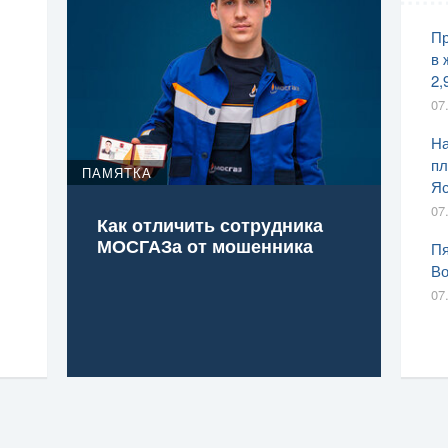
Пр
в 
2,
07
На
пл
ПАМЯТКА
Яс
07
Как отличить сотрудника
МОСГАЗа от мошенника
Пя
Во
07