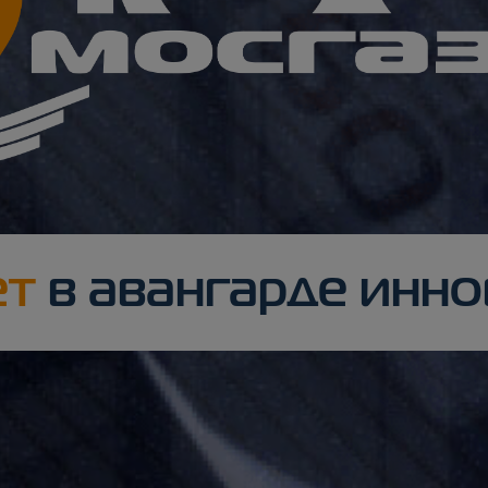
ет
в авангарде инн