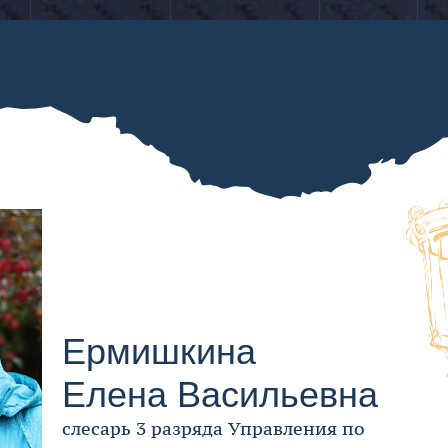
Строительство
Жителям
Для
Запах газа?
Пр
ЗВОНИ
и реконструкция
столицы
бизнеса
с
Ермишкина
Елена Васильевна
слесарь 3 разряда Управления по