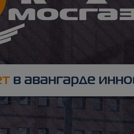
ет
в авангарде инн