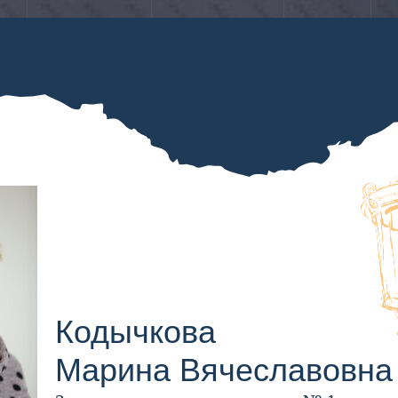
Строительство
Жителям
Для
Запах газа?
Пр
ЗВОНИ
и реконструкция
столицы
бизнеса
с
Кодычкова
Марина Вячеславовна