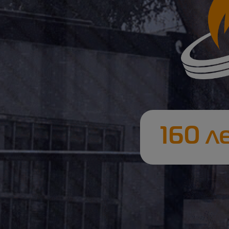
160 л