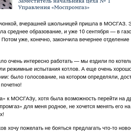
Заместитель начальника цеха № 1
Управления «Моспромгаз»
чонкой, вчерашней школьницей пришла в МОСГАЗ. Эт
ла среднее образование, и уже 10 сентября — в газ
 Потом уже, конечно, закончила вечернее отделение
ло очень интересно работать — мы ездили по котел
ли режимные испытания котлов. А еще очень хорошо
ии: было голосование, на котором определяли, дост
 почетно!
а» к МОСГАЗу, хотя была возможность перейти на д
ромгаз» для меня родное, не хочется менять его н
х!
ов хочу пожелать не бояться предлагать
что-то
новое