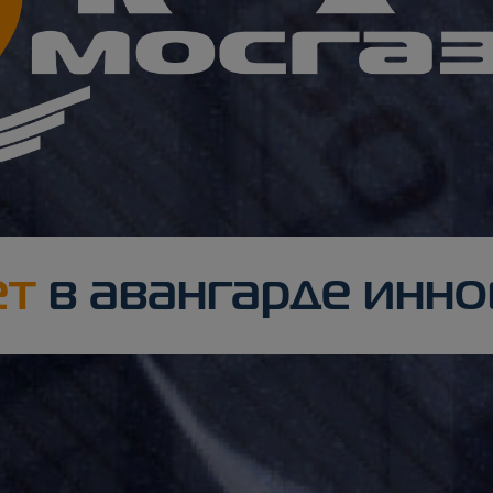
ет
в авангарде инн