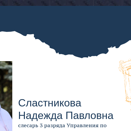
Строительство
Жителям
Для
Запах газа?
Пр
ЗВОНИ
и реконструкция
столицы
бизнеса
с
Сластникова
Надежда Павловна
cлесарь 3 разряда Управления по