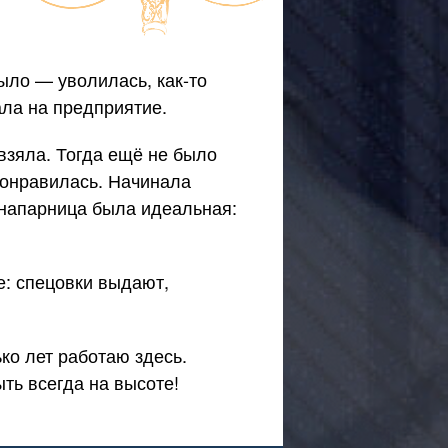
 было — уволилась,
как-то
ала на предприятие.
взяла. Тогда ещё не было
понравилась. Начинала
 напарница была идеальная:
ше: спецовки выдают,
ько лет работаю здесь.
ь всегда на высоте!