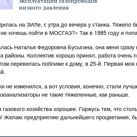
эксплуатации газопроводов
низкого давления
дилась на ЗИЛе, с утра до вечера у станка. Тяжело
не хочешь пойти в МОСГАЗ?» Так в 1985 году и поп
залась Наталья Федоровна Бусыгина, она меня сразу 
а районы. Коллектив хорошо принял, работа очень 
том перевелась поближе к дому, в
25-й
. Первая моя
й.
ки не изменился, а вот условия, конечно, стали луч
зоанализаторы не такие тяжеленные, как раньше.
я
газового хозяйства хорошее. Горжусь тем, что стол
! Желаю предприятию дальнейшего процветания, быт